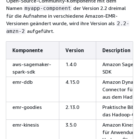
Open-Source-Community-Komponente mit dem
Namen
der Version 2.2 dreimal
myapp-component
für die Aufnahme in verschiedene Amazon-EMR-
Versionen geändert wurde, wird ihre Version als
2.2-
aufgeführt.
amzn-2
Komponente
Version
Description
aws-sagemaker-
1.4.0
Amazon SageMa
spark-sdk
SDK
emr-ddb
4.15.0
Amazon Dynam
Connector für
aus dem Hadoo
emr-goodies
2.13.0
Praktische Bibli
das Hadoop-Ök
emr-kinesis
3.5.0
Amazon Kinesis
für Anwendung