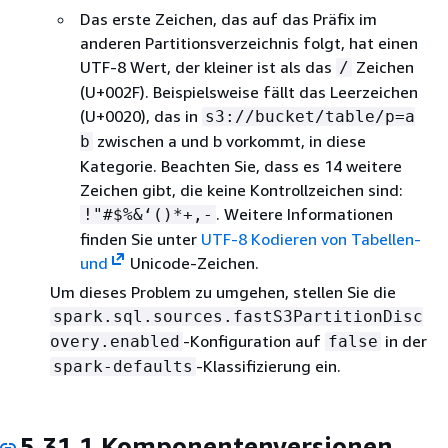
Das erste Zeichen, das auf das Präfix im
anderen Partitionsverzeichnis folgt, hat einen
UTF-8 Wert, der kleiner ist als das
Zeichen
/
(U+002F). Beispielsweise fällt das Leerzeichen
(U+0020), das in
s3://bucket/table/p=a
zwischen a und b vorkommt, in diese
b
Kategorie. Beachten Sie, dass es 14 weitere
Zeichen gibt, die keine Kontrollzeichen sind:
. Weitere Informationen
!"#$%&‘()*+,-
finden Sie unter
UTF-8 Kodieren von Tabellen-
und
Unicode-Zeichen.
Um dieses Problem zu umgehen, stellen Sie die
spark.sql.sources.fastS3PartitionDisc
-Konfiguration auf
in der
overy.enabled
false
-Klassifizierung ein.
spark-defaults
5.31.1 Komponentenversionen