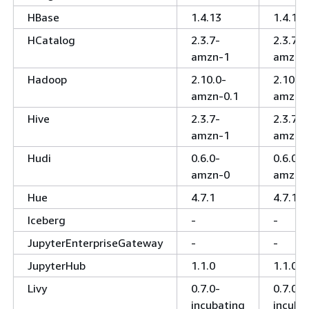
HBase
1.4.13
1.4.13
HCatalog
2.3.7-
2.3.7-
amzn-1
amzn-
Hadoop
2.10.0-
2.10.0-
amzn-0.1
amzn-
Hive
2.3.7-
2.3.7-
amzn-1
amzn-
Hudi
0.6.0-
0.6.0-
amzn-0
amzn-
Hue
4.7.1
4.7.1
Iceberg
-
-
JupyterEnterpriseGateway
-
-
JupyterHub
1.1.0
1.1.0
Livy
0.7.0-
0.7.0-
incubating
incuba