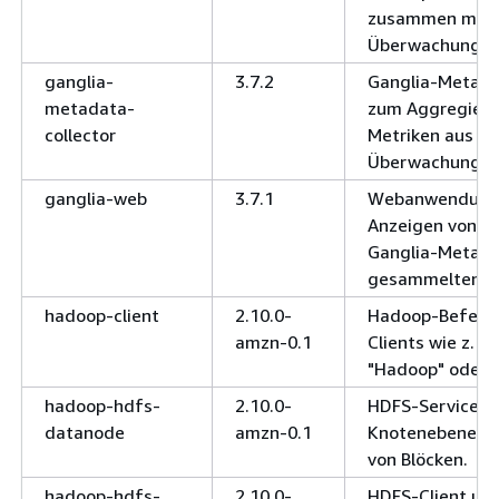
zusammen mit 
Überwachungsa
ganglia-
3.7.2
Ganglia-Metada
metadata-
zum Aggregiere
collector
Metriken aus Ga
Überwachungsa
ganglia-web
3.7.1
Webanwendung
Anzeigen von d
Ganglia-Metada
gesammelten Me
hadoop-client
2.10.0-
Hadoop-Befehls
amzn-0.1
Clients wie z. B.
"Hadoop" oder "
hadoop-hdfs-
2.10.0-
HDFS-Service a
datanode
amzn-0.1
Knotenebene zu
von Blöcken.
hadoop-hdfs-
2.10.0-
HDFS-Client und