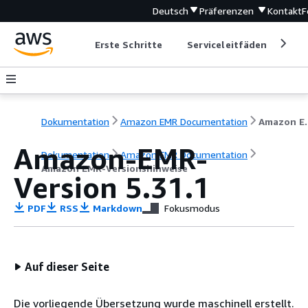
Deutsch
Präferenzen
Kontakt
F
Erste Schritte
Serviceleitfäden
Ent
Dokumentation
Amazon EMR Documentation
Amazon EM
Amazon-EMR-
Dokumentation
Amazon EMR Documentation
Amazon EMR-Versionshinweise
Version 5.31.1
PDF
RSS
Markdown
Fokusmodus
Auf dieser Seite
Die vorliegende Übersetzung wurde maschinell erstellt.