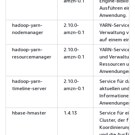
amzn-0.1
Engine-Bibliot
Ausführen eine
Anwendung.
hadoop-yarn-
2.10.0-
YARN-Service fü
nodemanager
amzn-0.1
Verwaltung von
auf einem einze
hadoop-yarn-
2.10.0-
YARN-Service f
resourcemanager
amzn-0.1
und Verwaltung 
Ressourcen und 
Anwendungen.
hadoop-yarn-
2.10.0-
Service für das
timeline-server
amzn-0.1
aktuellen und h
Informationen 
Anwendungen.
hbase-hmaster
1.4.13
Service für ein
Cluster, der für
Koordinierung 
und die Ausfüh