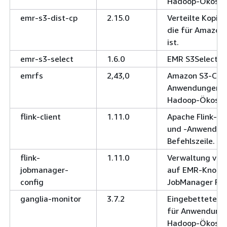
Hadoop-Ökosys
emr-s3-dist-cp
2.15.0
Verteilte Kopi
die für Amazon 
ist.
emr-s3-select
1.6.0
EMR S3Select-K
emrfs
2,43,0
Amazon S3-Conn
Anwendungen a
Hadoop-Ökosys
flink-client
1.11.0
Apache Flink-Cli
und -Anwendung
Befehlszeile.
flink-
1.11.0
Verwaltung von
jobmanager-
auf EMR-Knoten
config
JobManager Flin
ganglia-monitor
3.7.2
Eingebetteter 
für Anwendung
Hadoop-Ökosy