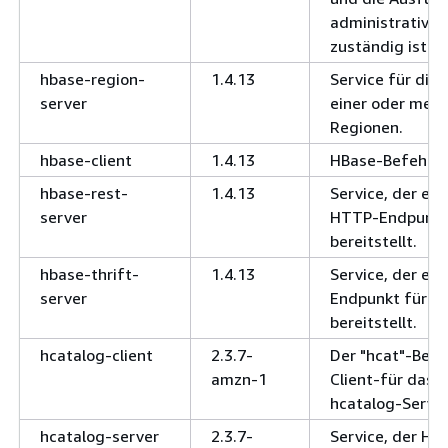
administrativen
zuständig ist.
hbase-region-
1.4.13
Service für die 
server
einer oder mehr
Regionen.
hbase-client
1.4.13
HBase-Befehlsze
hbase-rest-
1.4.13
Service, der ei
server
HTTP-Endpunkt
bereitstellt.
hbase-thrift-
1.4.13
Service, der ein
server
Endpunkt für H
bereitstellt.
hcatalog-client
2.3.7-
Der "hcat"-Befe
amzn-1
Client-für das 
hcatalog-Server
hcatalog-server
2.3.7-
Service, der HC