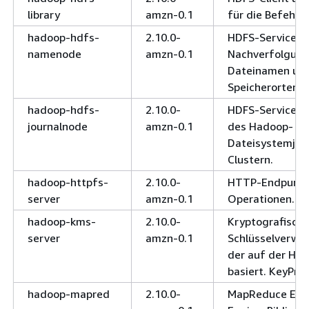
library
amzn-0.1
für die Befehlsz
hadoop-hdfs-
2.10.0-
HDFS-Service fü
namenode
amzn-0.1
Nachverfolgung
Dateinamen und
Speicherorten.
hadoop-hdfs-
2.10.0-
HDFS-Service z
journalnode
amzn-0.1
des Hadoop-
Dateisystemjou
Clustern.
hadoop-httpfs-
2.10.0-
HTTP-Endpunkt
server
amzn-0.1
Operationen.
hadoop-kms-
2.10.0-
Kryptografische
server
amzn-0.1
Schlüsselverwal
der auf der Ha
basiert. KeyPro
hadoop-mapred
2.10.0-
MapReduce Exe