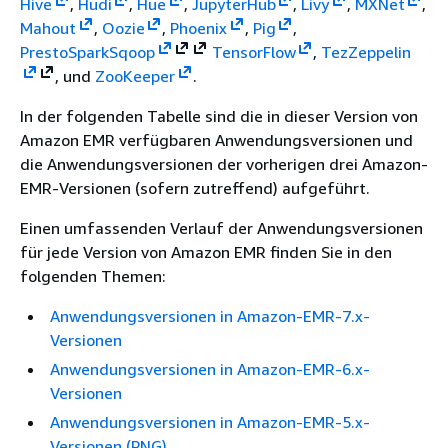
Hive
,
Hudi
,
Hue
,
JupyterHub
,
Livy
,
MXNet
,
Mahout
,
Oozie
,
Phoenix
,
Pig
,
Presto
Spark
Sqoop
TensorFlow
,
Tez
Zeppelin
, und
ZooKeeper
.
In der folgenden Tabelle sind die in dieser Version von
Amazon EMR verfügbaren Anwendungsversionen und
die Anwendungsversionen der vorherigen drei Amazon-
EMR-Versionen (sofern zutreffend) aufgeführt.
Einen umfassenden Verlauf der Anwendungsversionen
für jede Version von Amazon EMR finden Sie in den
folgenden Themen:
Anwendungsversionen in Amazon-EMR-7.x-
Versionen
Anwendungsversionen in Amazon-EMR-6.x-
Versionen
Anwendungsversionen in Amazon-EMR-5.x-
Versionen (PNG)