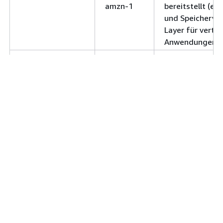
amzn-1
bereitstellt (ei
und Speicherve
Layer für vertei
Anwendungen).
hcatalog-
2.3.7-
HTTP-Endpunkt,
webhcat-server
amzn-1
REST-Schnittste
HCatalog bereits
hive-client
2.3.7-
Hive-Befehlszei
amzn-1
hive-hbase
2.3.7-
Hive-hbase Klie
amzn-1
hive-metastore-
2.3.7-
Service für den 
server
amzn-1
den Hive-Metast
semantisches R
die Speicherung
Metadaten für 
Hadoop-Operati