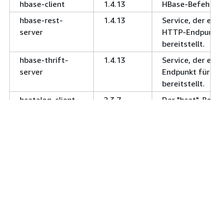
hbase-client
1.4.13
HBase-Befehlsze
hbase-rest-
1.4.13
Service, der ei
server
HTTP-Endpunkt
bereitstellt.
hbase-thrift-
1.4.13
Service, der ein
server
Endpunkt für H
bereitstellt.
hcatalog-client
2.3.7-
Der "hcat"-Befe
amzn-4
Client-für das 
hcatalog-Server
hcatalog-server
2.3.7-
Service, der HC
amzn-4
bereitstellt (ei
und Speicherve
Layer für vertei
Anwendungen).
hcatalog-
2.3.7-
HTTP-Endpunkt,
webhcat-server
amzn-4
REST-Schnittste