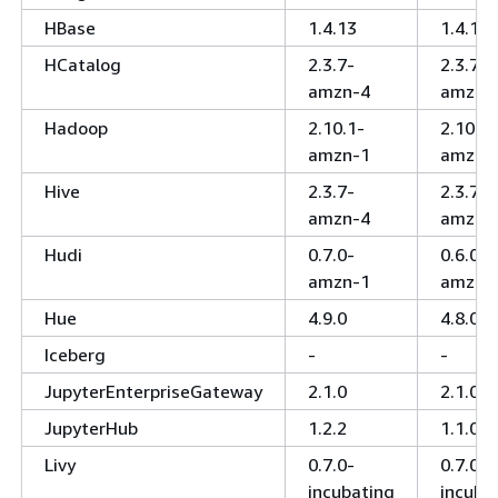
HBase
1.4.13
1.4.13
HCatalog
2.3.7-
2.3.7-
amzn-4
amzn-
Hadoop
2.10.1-
2.10.1-
amzn-1
amzn-0
Hive
2.3.7-
2.3.7-
amzn-4
amzn-
Hudi
0.7.0-
0.6.0-
amzn-1
amzn-
Hue
4.9.0
4.8.0
Iceberg
-
-
JupyterEnterpriseGateway
2.1.0
2.1.0
JupyterHub
1.2.2
1.1.0
Livy
0.7.0-
0.7.0-
incubating
incuba