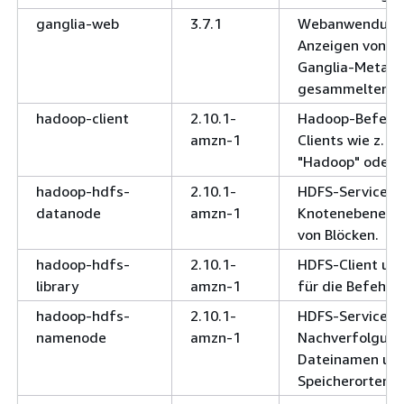
ganglia-web
3.7.1
Webanwendung
Anzeigen von d
Ganglia-Metada
gesammelten Me
hadoop-client
2.10.1-
Hadoop-Befehls
amzn-1
Clients wie z. B.
"Hadoop" oder "
hadoop-hdfs-
2.10.1-
HDFS-Service a
datanode
amzn-1
Knotenebene zu
von Blöcken.
hadoop-hdfs-
2.10.1-
HDFS-Client und
library
amzn-1
für die Befehlsz
hadoop-hdfs-
2.10.1-
HDFS-Service fü
namenode
amzn-1
Nachverfolgung
Dateinamen und
Speicherorten.