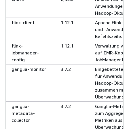
Anwendungen a
Hadoop-Ökosys
flink-client
1.12.1
Apache Flink-Cli
und -Anwendung
Befehlszeile.
flink-
1.12.1
Verwaltung von
jobmanager-
auf EMR-Knoten
config
JobManager Flin
ganglia-monitor
3.7.2
Eingebetteter 
für Anwendung
Hadoop-Ökosy
zusammen mit 
Überwachungsa
ganglia-
3.7.2
Ganglia-Metada
metadata-
zum Aggregiere
collector
Metriken aus Ga
Überwachungsa