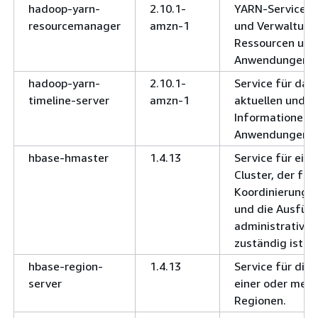
hadoop-yarn-
2.10.1-
YARN-Service f
resourcemanager
amzn-1
und Verwaltung 
Ressourcen und 
Anwendungen.
hadoop-yarn-
2.10.1-
Service für das
timeline-server
amzn-1
aktuellen und h
Informationen 
Anwendungen.
hbase-hmaster
1.4.13
Service für ein
Cluster, der für
Koordinierung 
und die Ausfüh
administrativen
zuständig ist.
hbase-region-
1.4.13
Service für die 
server
einer oder mehr
Regionen.