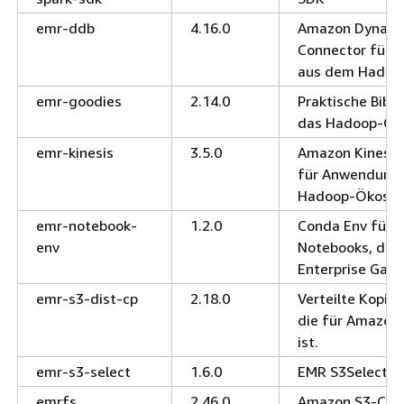
emr-ddb
4.16.0
Amazon Dynam
Connector für
aus dem Hadoo
emr-goodies
2.14.0
Praktische Bibli
das Hadoop-Ök
emr-kinesis
3.5.0
Amazon Kinesis
für Anwendung
Hadoop-Ökosys
emr-notebook-
1.2.0
Conda Env für 
env
Notebooks, das 
Enterprise Gate
emr-s3-dist-cp
2.18.0
Verteilte Kopi
die für Amazon 
ist.
emr-s3-select
1.6.0
EMR S3Select-K
emrfs
2,46,0
Amazon S3-Conn