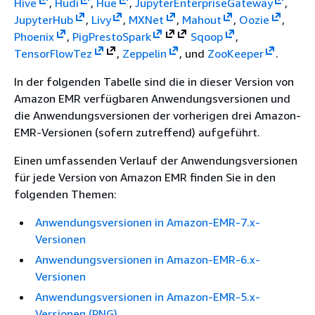
Hive
,
Hudi
,
Hue
,
JupyterEnterpriseGateway
,
JupyterHub
,
Livy
,
MXNet
,
Mahout
,
Oozie
,
Phoenix
,
Pig
Presto
Spark
Sqoop
,
TensorFlow
Tez
,
Zeppelin
, und
ZooKeeper
.
In der folgenden Tabelle sind die in dieser Version von
Amazon EMR verfügbaren Anwendungsversionen und
die Anwendungsversionen der vorherigen drei Amazon-
EMR-Versionen (sofern zutreffend) aufgeführt.
Einen umfassenden Verlauf der Anwendungsversionen
für jede Version von Amazon EMR finden Sie in den
folgenden Themen:
Anwendungsversionen in Amazon-EMR-7.x-
Versionen
Anwendungsversionen in Amazon-EMR-6.x-
Versionen
Anwendungsversionen in Amazon-EMR-5.x-
Versionen (PNG)