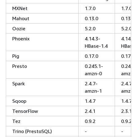
MXNet
1.7.0
1.7.0
Mahout
0.13.0
0.13.0
Oozie
5.2.0
5.2.0
Phoenix
4.14.3-
4.14.3-
HBase-1.4
HBase-
Pig
0.17.0
0.17.0
Presto
0.245.1-
0.240.
amzn-0
amzn-
Spark
2.4.7-
2.4.7-
amzn-1
amzn-0
Sqoop
1.4.7
1.4.7
TensorFlow
2.4.1
2.3.1
Tez
0.9.2
0.9.2
Trino (PrestoSQL)
-
-