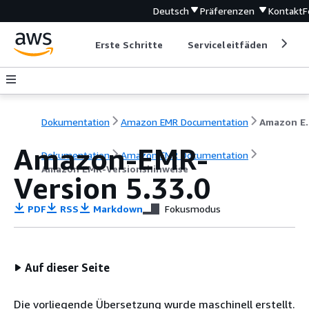
Deutsch
Präferenzen
Kontakt
F
Erste Schritte
Serviceleitfäden
Ent
Dokumentation
Amazon EMR Documentation
Amazon EM
Amazon-EMR-
Dokumentation
Amazon EMR Documentation
Amazon EMR-Versionshinweise
Version 5.33.0
PDF
RSS
Markdown
Fokusmodus
Auf dieser Seite
Die vorliegende Übersetzung wurde maschinell erstellt.