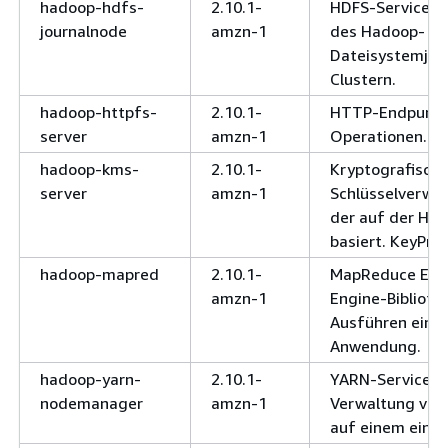
hadoop-hdfs-
2.10.1-
HDFS-Service z
journalnode
amzn-1
des Hadoop-
Dateisystemjou
Clustern.
hadoop-httpfs-
2.10.1-
HTTP-Endpunkt
server
amzn-1
Operationen.
hadoop-kms-
2.10.1-
Kryptografische
server
amzn-1
Schlüsselverwal
der auf der Ha
basiert. KeyPro
hadoop-mapred
2.10.1-
MapReduce Exe
amzn-1
Engine-Bibliot
Ausführen eine
Anwendung.
hadoop-yarn-
2.10.1-
YARN-Service fü
nodemanager
amzn-1
Verwaltung von
auf einem einze