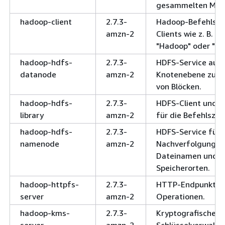
gesammelten Metr
hadoop-client
2.7.3-
Hadoop-Befehlsze
amzn-2
Clients wie z. B. "h
"Hadoop" oder "Ga
hadoop-hdfs-
2.7.3-
HDFS-Service auf
datanode
amzn-2
Knotenebene zum 
von Blöcken.
hadoop-hdfs-
2.7.3-
HDFS-Client und -B
library
amzn-2
für die Befehlszeil
hadoop-hdfs-
2.7.3-
HDFS-Service für 
namenode
amzn-2
Nachverfolgung v
Dateinamen und B
Speicherorten.
hadoop-httpfs-
2.7.3-
HTTP-Endpunkt fü
server
amzn-2
Operationen.
hadoop-kms-
2.7.3-
Kryptografischer
server
amzn-2
Schlüsselverwaltu