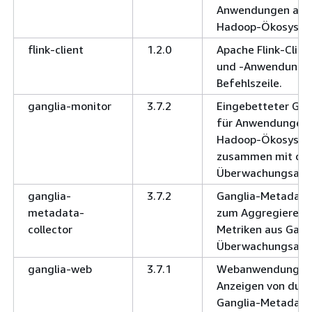
Anwendungen aus
Hadoop-Ökosyste
flink-client
1.2.0
Apache Flink-Clien
und -Anwendungen
Befehlszeile.
ganglia-monitor
3.7.2
Eingebetteter Gan
für Anwendungen
Hadoop-Ökosyst
zusammen mit dem
Überwachungsage
ganglia-
3.7.2
Ganglia-Metadate
metadata-
zum Aggregieren 
collector
Metriken aus Gang
Überwachungsage
ganglia-web
3.7.1
Webanwendung z
Anzeigen von durc
Ganglia-Metadate