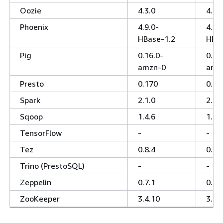
Oozie
4.3.0
4.3.
Phoenix
4.9.0-
4.9.
HBase-1.2
HBas
Pig
0.16.0-
0.16
amzn-0
amz
Presto
0.170
0.17
Spark
2.1.0
2.1.
Sqoop
1.4.6
1.4.
TensorFlow
-
-
Tez
0.8.4
0.8.
Trino (PrestoSQL)
-
-
Zeppelin
0.7.1
0.7.
ZooKeeper
3.4.10
3.4.