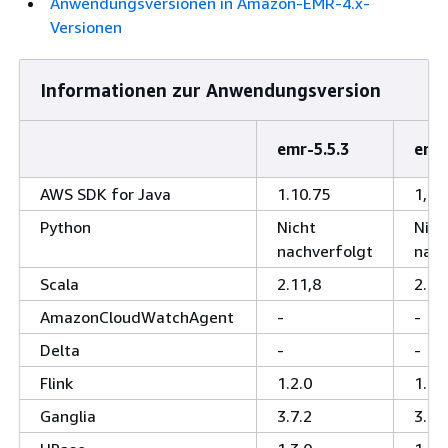
Anwendungsversionen in Amazon-EMR-4.x-
Versionen
Informationen zur Anwendungsversion
emr-5.5.3
emr-
AWS SDK for Java
1.10.75
1,10
Python
Nicht
Nich
nachverfolgt
nach
Scala
2.11,8
2.11
AmazonCloudWatchAgent
-
-
Delta
-
-
Flink
1.2.0
1.2.
Ganglia
3.7.2
3.7.