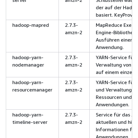
der auf der Hadoo
basiert. KeyProvid
hadoop-mapred
2.7.3-
MapReduce Execut
amzn-2
Engine-Bibliothek
Ausführen einer 
Anwendung.
hadoop-yarn-
2.7.3-
YARN-Service für 
nodemanager
amzn-2
Verwaltung von Co
auf einem einzeln
hadoop-yarn-
2.7.3-
YARN-Service für
resourcemanager
amzn-2
und Verwaltung vo
Ressourcen und ve
Anwendungen.
hadoop-yarn-
2.7.3-
Service für das A
timeline-server
amzn-2
aktuellen und hist
Informationen für
Anwendungen.