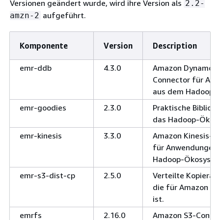
Versionen geändert wurde, wird ihre Version als
2.2-
aufgeführt.
amzn-2
Komponente
Version
Description
emr-ddb
4.3.0
Amazon DynamoD
Connector für An
aus dem Hadoop-
emr-goodies
2.3.0
Praktische Bibliot
das Hadoop-Ökos
emr-kinesis
3.3.0
Amazon Kinesis-C
für Anwendungen
Hadoop-Ökosyste
emr-s3-dist-cp
2.5.0
Verteilte Kopiera
die für Amazon S3
ist.
emrfs
2.16.0
Amazon S3-Connec