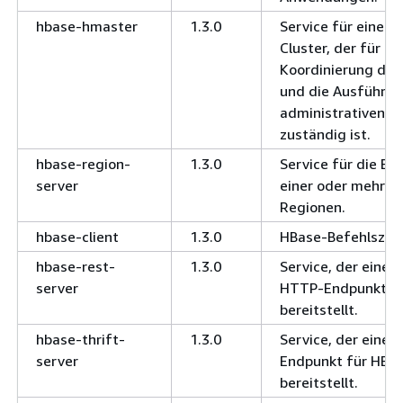
hbase-hmaster
1.3.0
Service für einen 
Cluster, der für di
Koordinierung der
und die Ausführun
administrativen B
zuständig ist.
hbase-region-
1.3.0
Service für die Ber
server
einer oder mehrer
Regionen.
hbase-client
1.3.0
HBase-Befehlszeil
hbase-rest-
1.3.0
Service, der einen
server
HTTP-Endpunkt fü
bereitstellt.
hbase-thrift-
1.3.0
Service, der einen 
server
Endpunkt für HBa
bereitstellt.