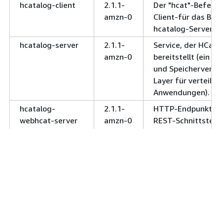
hcatalog-client
2.1.1-
Der "hcat"-Befehls
amzn-0
Client-für das Bea
hcatalog-Servers.
hcatalog-server
2.1.1-
Service, der HCat
amzn-0
bereitstellt (ein T
und Speicherverw
Layer für verteilte
Anwendungen).
hcatalog-
2.1.1-
HTTP-Endpunkt, d
webhcat-server
amzn-0
REST-Schnittstelle
HCatalog bereitste
hive-client
2.1.1-
Hive-Befehlszeilen
amzn-0
hive-hbase
2.1.1-
Hive-hbase Klient.
amzn-0
hive-metastore-
2.1.1-
Service für den Zu
server
amzn-0
den Hive-Metastor