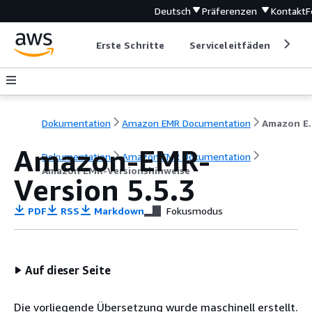
Deutsch
Präferenzen
Kontakt
F
Erste Schritte
Serviceleitfäden
Ent
Dokumentation
Amazon EMR Documentation
Amazon EM
Amazon-EMR-
Dokumentation
Amazon EMR Documentation
Amazon EMR-Versionshinweise
Version 5.5.3
PDF
RSS
Markdown
Fokusmodus
Auf dieser Seite
Die vorliegende Übersetzung wurde maschinell erstellt.