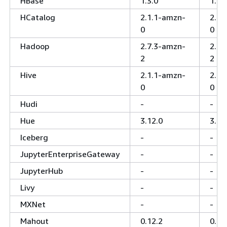
HBase
1.3.0
1.3.
HCatalog
2.1.1-amzn-
2.1.
0
0
Hadoop
2.7.3-amzn-
2.7.
2
2
Hive
2.1.1-amzn-
2.1.
0
0
Hudi
-
-
Hue
3.12.0
3.12
Iceberg
-
-
JupyterEnterpriseGateway
-
-
JupyterHub
-
-
Livy
-
-
MXNet
-
-
Mahout
0.12.2
0.12