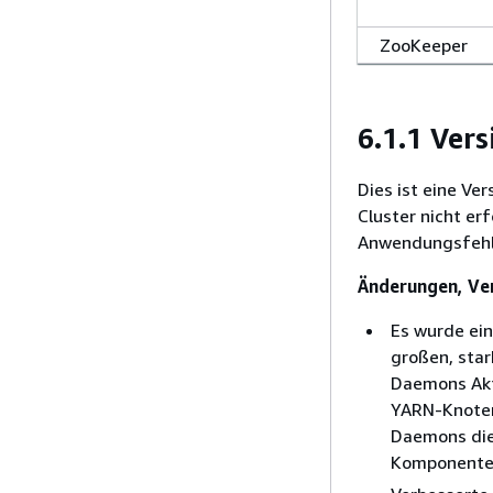
ZooKeeper
6.1.1 Ver
Dies ist eine Ve
Cluster nicht er
Anwendungsfehle
Änderungen, Ve
Es wurde ei
großen, sta
Daemons Akti
YARN-Knoten
Daemons die
Komponenten