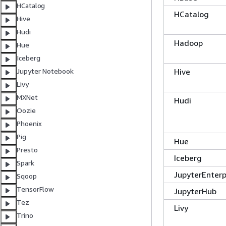
HCatalog
HCatalog
Hive
Hudi
Hadoop
Hue
Iceberg
Hive
Jupyter Notebook
Livy
MXNet
Hudi
Oozie
Phoenix
Pig
Hue
Presto
Iceberg
Spark
JupyterEnter
Sqoop
TensorFlow
JupyterHub
Tez
Livy
Trino