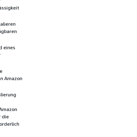
r
ässigkeit
alieren
fügbaren
d eines
r
de
den Amazon
lierung
r Amazon
 die
rderlich