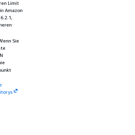
en Limit
 in Amazon
6.2.1,
öheren
 Wenn Sie
mte
RN
nie
punkt
e
itorys