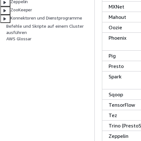
Zeppelin
MXNet
ZooKeeper
Mahout
Konnektoren und Dienstprogramme
Befehle und Skripte auf einem Cluster
Oozie
ausführen
Phoenix
AWS Glossar
Pig
Presto
Spark
Sqoop
TensorFlow
Tez
Trino (Presto
Zeppelin