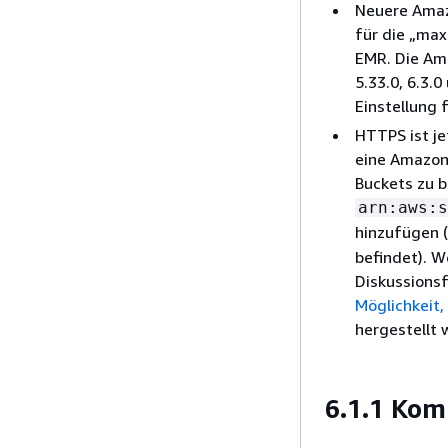
Neuere Amaz
für die „max
EMR. Die Amaz
5.33.0, 6.3.
Einstellung 
HTTPS ist je
eine Amazon
Buckets zu 
arn:aws:s
hinzufügen 
befindet). W
Diskussions
Möglichkeit
hergestellt 
6.1.1 Ko