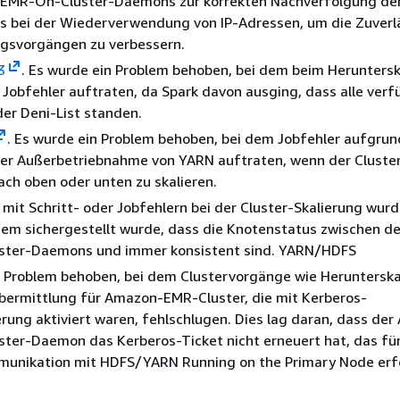
 EMR-On-Cluster-Daemons zur korrekten Nachverfolgung de
s bei der Wiederverwendung von IP-Adressen, um die Zuverl
ngsvorgängen zu verbessern.
3
. Es wurde ein Problem behoben, bei dem beim Heruntersk
 Jobfehler auftraten, da Spark davon ausging, dass alle ver
er Deni-List standen.
. Es wurde ein Problem behoben, bei dem Jobfehler aufgrun
 der Außerbetriebnahme von YARN auftraten, wenn der Cluste
ach oben oder unten zu skalieren.
mit Schritt- oder Jobfehlern bei der Cluster-Skalierung wur
dem sichergestellt wurde, dass die Knotenstatus zwischen 
ter-Daemons und immer konsistent sind. YARN/HDFS
n Problem behoben, bei dem Clustervorgänge wie Herunterska
übermittlung für Amazon-EMR-Cluster, die mit Kerberos-
erung aktiviert waren, fehlschlugen. Dies lag daran, dass de
ter-Daemon das Kerberos-Ticket nicht erneuert hat, das für
munikation mit HDFS/YARN Running on the Primary Node erfo