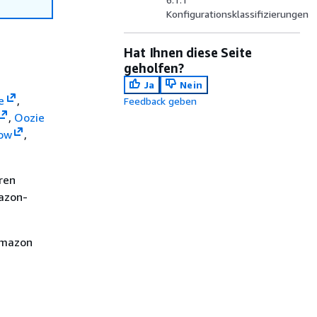
Konfigurationsklassifizierungen
Hat Ihnen diese Seite
geholfen?
Ja
Nein
e
,
Feedback geben
,
Oozie
ow
,
ren
azon-
Amazon