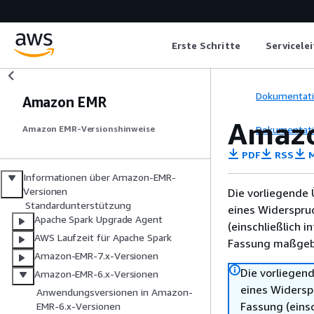
Erste Schritte
Servicele
Dokumentat
Amazon EMR
Amazo
Dokumentat
Amazon EMR-Versionshinweise
PDF
RSS
M
Informationen über Amazon-EMR-
Versionen
Die vorliegende 
Standardunterstützung
eines Widerspru
Apache Spark Upgrade Agent
(einschließlich 
AWS Laufzeit für Apache Spark
Fassung maßgebl
Amazon-EMR-7.x-Versionen
Die vorliegend
Amazon-EMR-6.x-Versionen
eines Widersp
Anwendungsversionen in Amazon-
Fassung (einsc
EMR-6.x-Versionen