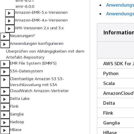
emr-6.0.1
Anwendungsv
emr-6.0.0
Amazon-EMR-5.x-Versionen
Anwendungsv
Amazon-EMR-4.x-Versionen
AMI-Versionen 2.x und 3.x
Informatio
Neuerungen?
Anwendungen konfigurieren
Überprüfen von Abhängigkeiten mit dem
Artefakt-Repository
AWS SDK for 
EMR File System (EMRFS)
S3A-Dateisystem
Python
Clientseitige Amazon S3 S3-
Scala
Verschlüsselung mit S3A
CloudWatch Amazon-Vertreter
AmazonCloud
Delta Lake
Delta
Flink
Flink
Ganglia
Hadoop
Ganglia
HBase
HBase