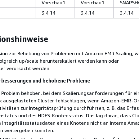
Vorschau1
Vorschau1
SNAPS
3.4.14
3.4.14
3.4.14
sionshinweise
rsion zur Behebung von Problemen mit Amazon EMR Scaling, w
folgreich up/scale herunterskaliert werden kann oder
r verursacht werden.
rbesserungen und behobene Probleme
n Problem behoben, bei dem Skalierungsanforderungen für ei
rk ausgelasteten Cluster fehlschlugen, wenn Amazon-EMR-On
vitäten zur Integritätsprüfung durchführten, z. B. das Erfa
status und des HDFS-Knotenstatus. Das lag daran, dass Clu
 Integritätsstatusdaten eines Knotens nicht an interne Am
 weitergeben konnten.