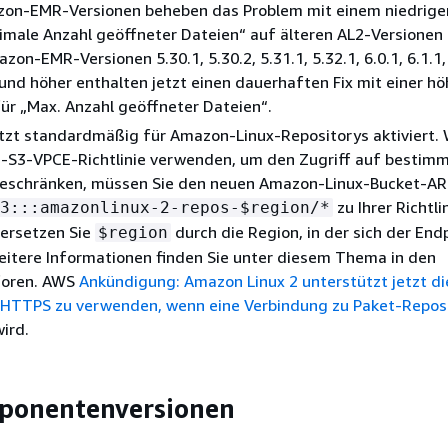
on-EMR-Versionen beheben das Problem mit einem niedriger
imale Anzahl geöffneter Dateien“ auf älteren AL2-Versionen
on-EMR-Versionen 5.30.1, 5.30.2, 5.31.1, 5.32.1, 6.0.1, 6.1.1, 
0 und höher enthalten jetzt einen dauerhaften Fix mit einer h
für „Max. Anzahl geöffneter Dateien“.
tzt standardmäßig für Amazon-Linux-Repositorys aktiviert.
-S3-VPCE-Richtlinie verwenden, um den Zugriff auf bestim
beschränken, müssen Sie den neuen Amazon-Linux-Bucket-A
zu Ihrer Richtli
3:::amazonlinux-2-repos-$region/*
(ersetzen Sie
durch die Region, in der sich der End
$region
eitere Informationen finden Sie unter diesem Thema in den
foren. AWS
Ankündigung: Amazon Linux 2 unterstützt jetzt di
, HTTPS zu verwenden, wenn eine Verbindung zu Paket-Repos
wird.
mponentenversionen