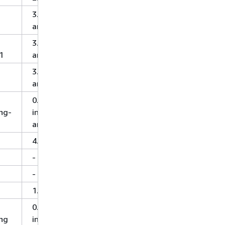
3.1.2-
amzn-0
3.2.1-
1
amzn-0
3.1.2-
amzn-0
0.5.0-
ng-
incubating-
amzn-1
4.4.0
-
-
1.0.0
0.6.0-
ing
incubating