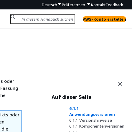
Deutsch
Präferenzen
Kontakt
Feedback
AWS-Konto erstellen
ts oder
 Fassung
che
Auf dieser Seite
6.1.1
ikts oder
Anwendungsversionen
6.1.1 Versionshinweise
en
6.1.1 Komponentenversionen
 die
6.1.1