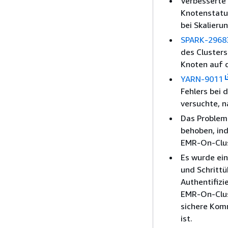
Verbesserte
Knotenstatu
bei Skalieru
SPARK-2968
des Clusters
Knoten auf d
YARN-9011
Fehlers bei
versuchte, n
Das Problem 
behoben, in
EMR-On-Clus
Es wurde ei
und Schritt
Authentifizi
EMR-On-Clus
sichere Kom
ist.