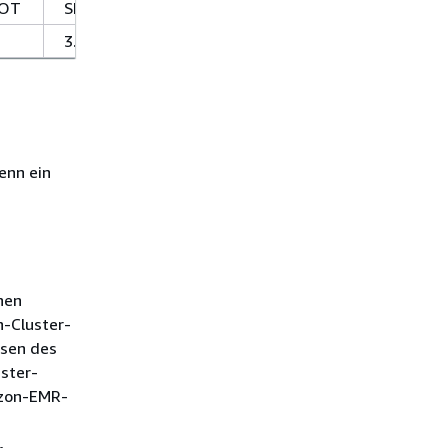
HOT
SNAPSHOT
3.4.14
enn ein
nen
-Cluster-
ssen des
ster-
azon-EMR-