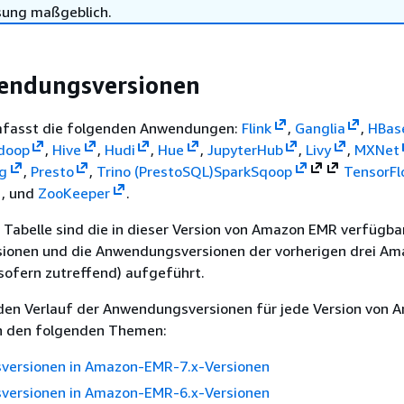
sung maßgeblich.
wendungsversionen
mfasst die folgenden Anwendungen:
Flink
,
Ganglia
,
HBas
doop
,
Hive
,
Hudi
,
Hue
,
JupyterHub
,
Livy
,
MXNet
ig
,
Presto
,
Trino (PrestoSQL)
Spark
Sqoop
TensorFl
, und
ZooKeeper
.
 Tabelle sind die in dieser Version von Amazon EMR verfügba
onen und die Anwendungsversionen der vorherigen drei Am
sofern zutreffend) aufgeführt.
en Verlauf der Anwendungsversionen für jede Version von 
in den folgenden Themen:
ersionen in Amazon-EMR-7.x-Versionen
ersionen in Amazon-EMR-6.x-Versionen