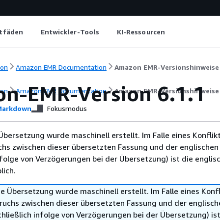
itfäden
Entwickler-Tools
KI-Ressourcen
ion
Amazon EMR Documentation
Amazon EMR-Versionshinweise
n-EMR-Version 6.1.1
ion
Amazon EMR Documentation
Amazon EMR-Versionshinweise
arkdown
Fokusmodus
Übersetzung wurde maschinell erstellt. Im Falle eines Konflik
chs zwischen dieser übersetzten Fassung und der englischen
infolge von Verzögerungen bei der Übersetzung) ist die englis
ich.
e Übersetzung wurde maschinell erstellt. Im Falle eines Konfl
ruchs zwischen dieser übersetzten Fassung und der englisch
hließlich infolge von Verzögerungen bei der Übersetzung) ist