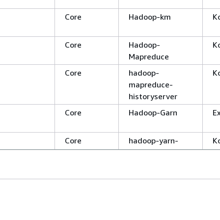
Core
Hadoop-km
K
Core
Hadoop-
K
Mapreduce
Core
hadoop-
K
mapreduce-
historyserver
Core
Hadoop-Garn
E
Core
hadoop-yarn-
K
nodemanager
Core
hadoop-yarn-
K
proxyserver
Core
hadoop-yarn-
K
:
7.5.0 Allgemeine Sicherheitslücken und Risiken
resourcemanager
ma:
emr-7.5.0