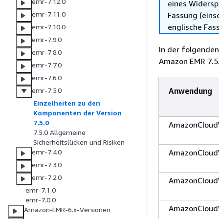
emr-7.12.0
eines Widersp
emr-7.11.0
Fassung (einsc
englische Fas
emr-7.10.0
emr-7.9.0
In der folgenden
emr-7.8.0
Amazon EMR 7.5.
emr-7.7.0
emr-7.6.0
Anwendung
emr-7.5.0
Einzelheiten zu den
Komponenten der Version
7.5.0
AmazonCloud
7.5.0 Allgemeine
Sicherheitslücken und Risiken
AmazonCloud
emr-7.4.0
emr-7.3.0
emr-7.2.0
AmazonCloud
emr-7.1.0
emr-7.0.0
AmazonCloud
Amazon-EMR-6.x-Versionen