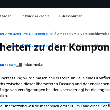
itfäden
Entwickler-Tools
KI-Ressourcen
ion
Amazon EMR Documentation
Amazon EMR-Versionshinweise
lheiten zu den Kompon
ion
Amazon EMR Documentation
Amazon EMR-Versionshinweise
arkdown
Fokusmodus
Übersetzung wurde maschinell erstellt. Im Falle eines Konflik
chs zwischen dieser übersetzten Fassung und der englischen
infolge von Verzögerungen bei der Übersetzung) ist die englis
ich.
e Übersetzung wurde maschinell erstellt. Im Falle eines Konfl