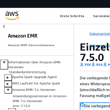
Erste Schritte
Servicele
Dokumentat
Amazon EMR
Einze
Dokumentat
Amazon EMR-Versionshinweise
7.5.0
Informationen über Amazon-EMR-
PDF
RSS
M
Versionen
Standardunterstützung
Apache Spark Upgrade Agent
Die vorliegende 
AWS Laufzeit für Apache Spark
eines Widerspru
(einschließlich 
Amazon-EMR-7.x-Versionen
Fassung maßgebl
Anwendungsversionen in Amazon-
EMR-7.x-Versionen
Die vorliegend
emr-7.13.0