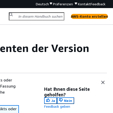
Deutsch
Präferenzen
Kontakt
Feedback
AWS-Konto erstellen
enten der Version
ts oder
 Fassung
Hat Ihnen diese Seite
che
geholfen?
Ja
Nein
Feedback geben
ikts oder