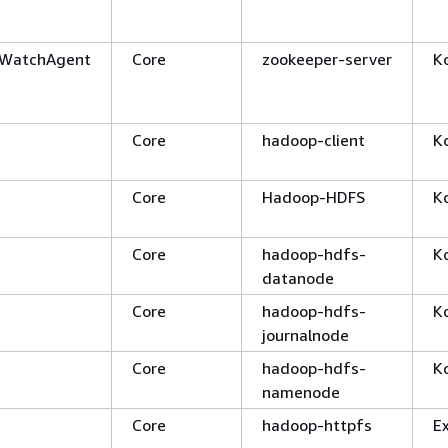
WatchAgent
Core
zookeeper-server
K
Core
hadoop-client
K
Core
Hadoop-HDFS
K
Core
hadoop-hdfs-
K
datanode
Core
hadoop-hdfs-
K
journalnode
Core
hadoop-hdfs-
K
namenode
Core
hadoop-httpfs
E