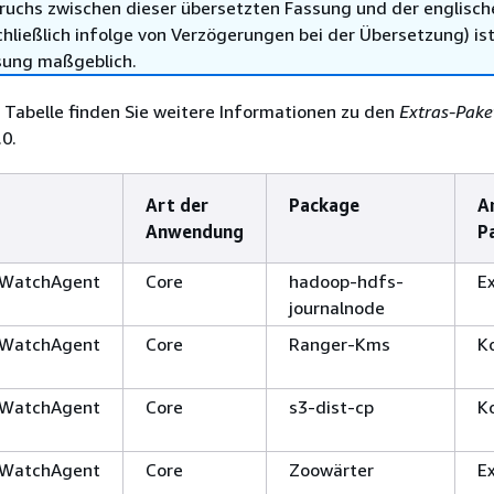
ruchs zwischen dieser übersetzten Fassung und der englisch
hließlich infolge von Verzögerungen bei der Übersetzung) ist
sung maßgeblich.
 Tabelle finden Sie weitere Informationen zu den
Extras-Pake
0.
Art der
Package
A
Anwendung
P
WatchAgent
Core
hadoop-hdfs-
E
journalnode
WatchAgent
Core
Ranger-Kms
K
WatchAgent
Core
s3-dist-cp
K
WatchAgent
Core
Zoowärter
E