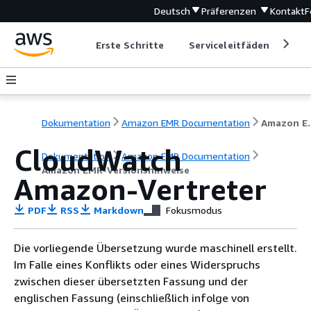
Deutsch
Präferenzen
Kontakt
F
Erste Schritte
Serviceleitfäden
Ent
Dokumentation
Amazon EMR Documentation
Amazon EM
CloudWatch
Dokumentation
Amazon EMR Documentation
Amazon EMR-Versionshinweise
Amazon-Vertreter
PDF
RSS
Markdown
Fokusmodus
Die vorliegende Übersetzung wurde maschinell erstellt.
Im Falle eines Konflikts oder eines Widerspruchs
zwischen dieser übersetzten Fassung und der
englischen Fassung (einschließlich infolge von