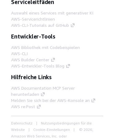
Serviceleitfäden
Auswahl eines Services mit generativer KI
AWS-Servicerichtlinien
AWS-CLI-Tutorials auf GitHub
Entwickler-Tools
AWS Bibliothek mit Codebeispielen
AWS-CLI
AWS Builder Center
AWS-Entwickler-Tools Blog
Hilfreiche Links
AWS Documentation MCP Server
herunterladen
Melden Sie sich bei der AWS-Konsole an
AWS re:Post
Datenschutz
Nutzungsbedingungen für die
Website
Cookie-Einstellungen
© 2026,
Amazon Web Services, Inc. oder