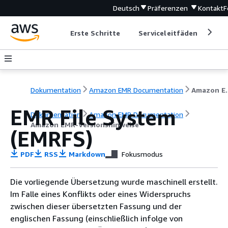
Deutsch
Präferenzen
Kontakt
F
Erste Schritte
Serviceleitfäden
Ent
Dokumentation
Amazon EMR Documentation
Amazon EM
EMR File System
Dokumentation
Amazon EMR Documentation
Amazon EMR-Versionshinweise
(EMRFS)
PDF
RSS
Markdown
Fokusmodus
Die vorliegende Übersetzung wurde maschinell erstellt.
Im Falle eines Konflikts oder eines Widerspruchs
zwischen dieser übersetzten Fassung und der
englischen Fassung (einschließlich infolge von