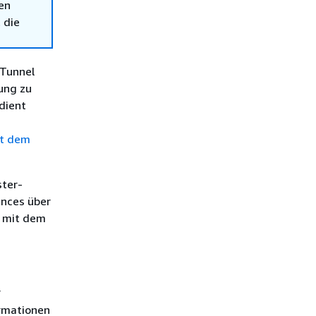
en
 die
-Tunnel
ung zu
dient
t dem
ter-
ances über
L mit dem
r
ormationen