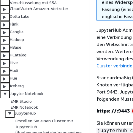
eines Widersp
Verschlüsselung mit S3A
CloudWatch Amazon-Vertreter
Fassung (einsc
englische Fas
Delta Lake
Flink
JupyterHub Admi
Ganglia
eine Verbindung
Hadoop
den Webschnitts
HBase
werden. Weitere
HCatalog
Verwendung des 
Hive
Cluster verbinde
Hudi
Standardmäßig 
Hue
Knoten verfügba
Iceberg
Port 9443. Jupy
Jupyter Notebook
folgenden Muste
EMR Studio
EMR Notebook
https: //:9443
JupyterHub
Erstellen Sie einen Cluster mit
Sie können unte
JupyterHub
jupyterhub_c
Überlegungen bei der Verwendung