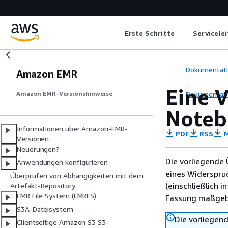
Erste Schritte
Servicele
Dokumentat
Amazon EMR
Eine 
Dokumentat
Amazon EMR-Versionshinweise
Noteb
Informationen über Amazon-EMR-
PDF
RSS
M
Versionen
Neuerungen?
Die vorliegende 
Anwendungen konfigurieren
eines Widerspru
Überprüfen von Abhängigkeiten mit dem
(einschließlich 
Artefakt-Repository
EMR File System (EMRFS)
Fassung maßgebl
S3A-Dateisystem
Die vorliegend
Clientseitige Amazon S3 S3-