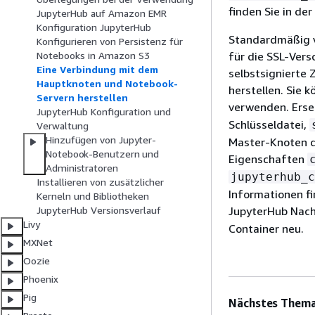
finden Sie in d
JupyterHub auf Amazon EMR
Konfiguration JupyterHub
Standardmäßig v
Konfigurieren von Persistenz für
für die SSL-Ver
Notebooks in Amazon S3
Eine Verbindung mit dem
selbstsignierte 
Hauptknoten und Notebook-
herstellen. Sie 
Servern herstellen
verwenden. Erset
JupyterHub Konfiguration und
Schlüsseldatei,
Verwaltung
Hinzufügen von Jupyter-
Master-Knoten du
Notebook-Benutzern und
Eigenschaften
Administratoren
jupyterhub_c
Installieren von zusätzlicher
Informationen fi
Kerneln und Bibliotheken
JupyterHub Nac
JupyterHub Versionsverlauf
Livy
Container neu.
MXNet
Oozie
Phoenix
Pig
Nächstes Thema