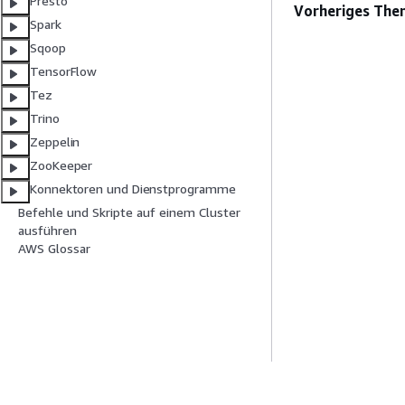
Presto
Vorheriges The
Spark
Sqoop
TensorFlow
Tez
Trino
Zeppelin
ZooKeeper
Konnektoren und Dienstprogramme
Befehle und Skripte auf einem Cluster
ausführen
AWS Glossar