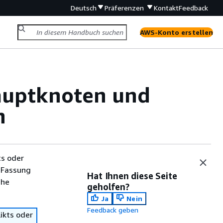
Deutsch
Präferenzen
Kontakt
Feedback
AWS-Konto erstellen
auptknoten und
n
ts oder
 Fassung
Hat Ihnen diese Seite
che
geholfen?
Ja
Nein
Feedback geben
ikts oder