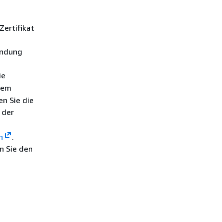
ertifikat
bindung
ie
dem
n Sie die
der
n
.
n Sie den