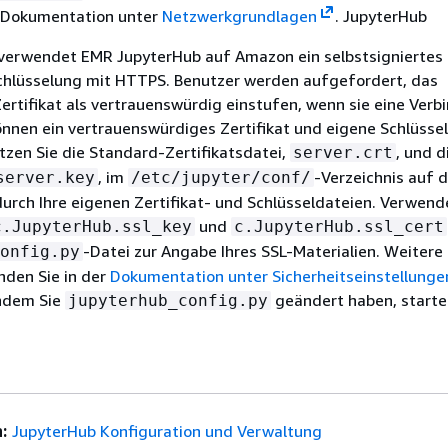
er Dokumentation unter
Netzwerkgrundlagen
. JupyterHub
erwendet EMR JupyterHub auf Amazon ein selbstsigniertes Z
schlüsselung mit HTTPS. Benutzer werden aufgefordert, das
Zertifikat als vertrauenswürdig einstufen, wenn sie eine Ver
können ein vertrauenswürdiges Zertifikat und eigene Schlüssel
zen Sie die Standard-Zertifikatsdatei,
, und d
server.crt
, im
-Verzeichnis auf 
server.key
/etc/jupyter/conf/
rch Ihre eigenen Zertifikat- und Schlüsseldateien. Verwende
und
c.JupyterHub.ssl_key
c.JupyterHub.ssl_cert
-Datei zur Angabe Ihres SSL-Materialien. Weitere
onfig.py
nden Sie in der
Dokumentation unter Sicherheitseinstellunge
hdem Sie
geändert haben, starte
jupyterhub_config.py
:
JupyterHub Konfiguration und Verwaltung