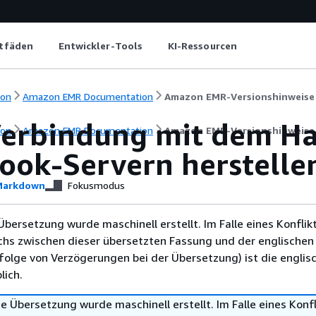
itfäden
Entwickler-Tools
KI-Ressourcen
ion
Amazon EMR Documentation
Amazon EMR-Versionshinweise
Verbindung mit dem H
ion
Amazon EMR Documentation
Amazon EMR-Versionshinweise
ook-Servern herstelle
arkdown
Fokusmodus
Übersetzung wurde maschinell erstellt. Im Falle eines Konflik
chs zwischen dieser übersetzten Fassung und der englischen
infolge von Verzögerungen bei der Übersetzung) ist die englis
ich.
e Übersetzung wurde maschinell erstellt. Im Falle eines Konfl