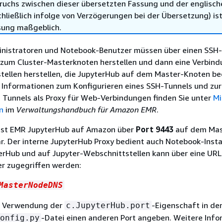
ruchs zwischen dieser übersetzten Fassung und der englisch
hließlich infolge von Verzögerungen bei der Übersetzung) ist
sung maßgeblich.
nistratoren und Notebook-Benutzer müssen über einen SSH
 zum Cluster-Masterknoten herstellen und dann eine Verbind
tellen herstellen, die JupyterHub auf dem Master-Knoten be
 Informationen zum Konfigurieren eines SSH-Tunnels und zur
Tunnels als Proxy für Web-Verbindungen finden Sie unter
Mi
n
im
Verwaltungshandbuch für Amazon EMR
.
ist EMR JupyterHub auf Amazon über
Port 9443
auf dem Mas
r. Der interne JupyterHub Proxy bedient auch Notebook-Inst
terHub und auf Jupyter-Webschnittstellen kann über eine UR
r zugegriffen werden:
MasterNodeDNS
r Verwendung der
-Eigenschaft in de
c.JupyterHub.port
-Datei einen anderen Port angeben. Weitere Inf
onfig.py