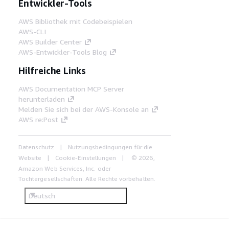
Entwickler-Tools
AWS Bibliothek mit Codebeispielen
AWS-CLI
AWS Builder Center
AWS-Entwickler-Tools Blog
Hilfreiche Links
AWS Documentation MCP Server
herunterladen
Melden Sie sich bei der AWS-Konsole an
AWS re:Post
Datenschutz
Nutzungsbedingungen für die
Website
Cookie-Einstellungen
© 2026,
Amazon Web Services, Inc. oder
Tochtergesellschaften. Alle Rechte vorbehalten.
Deutsch