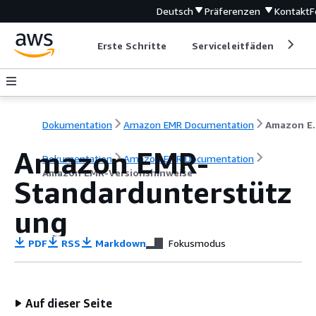
Deutsch
Präferenzen
Kontakt
F
Erste Schritte
Serviceleitfäden
Ent
Dokumentation
Amazon EMR Documentation
Amazon EM
Amazon EMR-
Dokumentation
Amazon EMR Documentation
Amazon EMR-Versionshinweise
Standardunterstütz
ung
PDF
RSS
Markdown
Fokusmodus
Auf dieser Seite