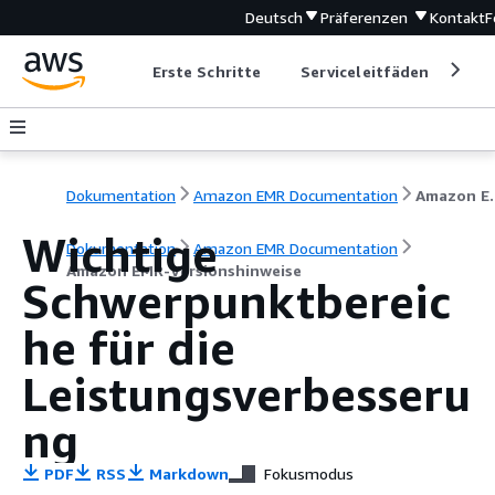
Deutsch
Präferenzen
Kontakt
F
Erste Schritte
Serviceleitfäden
Ent
Dokumentation
Amazon EMR Documentation
Amazon EM
Wichtige
Dokumentation
Amazon EMR Documentation
Amazon EMR-Versionshinweise
Schwerpunktbereic
he für die
Leistungsverbesseru
ng
PDF
RSS
Markdown
Fokusmodus