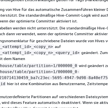
rung von Hive für das automatische Zusammenführen kleiner 
unterstützt. Die standardmäßige Hive-Commit-Logik wird auc
enn der optimierte Committer aktiviert ist.
abellen werden nicht unterstützt. Die standardmäßige Hive
uch dann verwendet, wenn der optimierte Committer aktiviert
ngsnomenklatur für geschriebene Dateien wurde von Hives 
auf
_<attempt_id>_<copy_n>
geändert. Zum 
_<attempt_id>_<copy_n>_<query_id>
mit dem Namen
wird geändert z
house/table/partition=1/000000_0
house/table/partition=1/000000_0-
210714130459_ba7c23ec-5695-4947-9d98-8a40ef75
hier ist eine Kombination aus Benutzername, Zeitstempe
_id
enutzerdefinierte Partitionen auf verschiedenen Dateisyste
, wird dieses Feature automatisch deaktiviert. Wenn sie aktivi