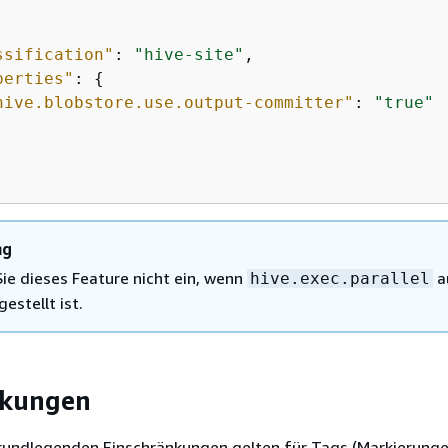
ssification"
: 
"hive-site"
,

perties"
: 
{
hive.blobstore.use.output-committer"
: 
"true"
ng
Sie dieses Feature nicht ein, wenn
a
hive.exec.parallel
estellt ist.
nkungen
rundlegenden Einschränkungen gelten für Tags (Markierunge