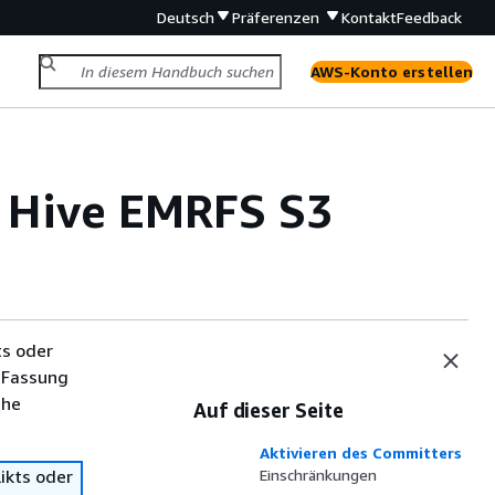
Deutsch
Präferenzen
Kontakt
Feedback
AWS-Konto erstellen
n Hive EMRFS S3
ts oder
 Fassung
che
Auf dieser Seite
Aktivieren des Committers
ikts oder
Einschränkungen