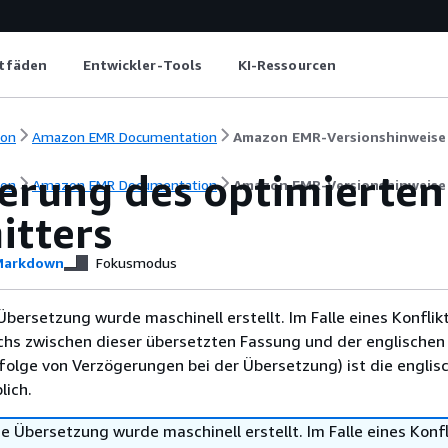
itfäden
Entwickler-Tools
KI-Ressourcen
ion
Amazon EMR Documentation
Amazon EMR-Versionshinweise
ierung des optimierte
ion
Amazon EMR Documentation
Amazon EMR-Versionshinweise
tters
arkdown
Fokusmodus
Übersetzung wurde maschinell erstellt. Im Falle eines Konflik
chs zwischen dieser übersetzten Fassung und der englischen
infolge von Verzögerungen bei der Übersetzung) ist die englis
ich.
e Übersetzung wurde maschinell erstellt. Im Falle eines Konfl