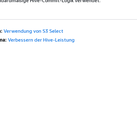
andardmäßige Hive-Commit-Logik verwendet.
:
Verwendung von S3 Select
ma:
Verbessern der Hive-Leistung