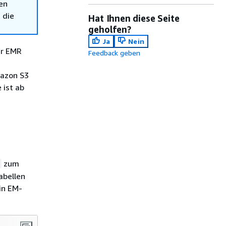
en
 die
Hat Ihnen diese Seite
geholfen?
Ja
Nein
er EMR
Feedback geben
mazon S3
 ist ab
zum
abellen
in EM-