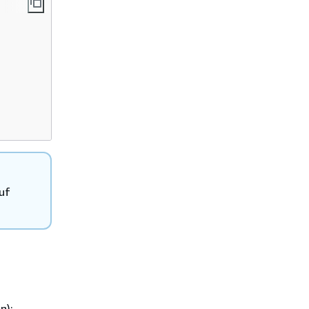
uf
n):