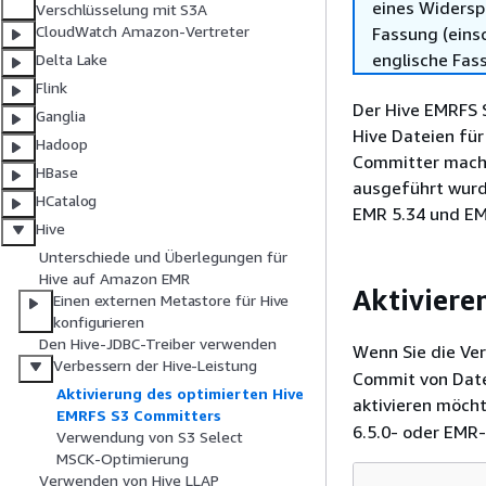
eines Widersp
Verschlüsselung mit S3A
CloudWatch Amazon-Vertreter
Fassung (einsc
englische Fas
Delta Lake
Flink
Der Hive EMRFS 
Ganglia
Hive Dateien fü
Hadoop
Committer macht
HBase
ausgeführt wurd
HCatalog
EMR 5.34 und EM
Hive
Unterschiede und Überlegungen für
Hive auf Amazon EMR
Aktiviere
Einen externen Metastore für Hive
konfigurieren
Den Hive-JDBC-Treiber verwenden
Wenn Sie die V
Verbessern der Hive-Leistung
Commit von Daten
Aktivierung des optimierten Hive
aktivieren möch
EMRFS S3 Committers
6.5.0- oder EMR-
Verwendung von S3 Select
MSCK-Optimierung
Verwenden von Hive LLAP