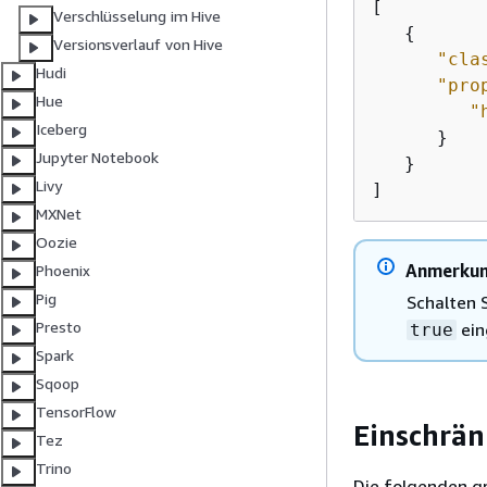
[

Verschlüsselung im Hive
{
Versionsverlauf von Hive
"cla
Hudi
"pro
Hue
"
Iceberg
      }

Jupyter Notebook
   }

Livy
]
MXNet
Oozie
Anmerku
Phoenix
Pig
Schalten 
Presto
eing
true
Spark
Sqoop
TensorFlow
Einschrä
Tez
Trino
Die folgenden g