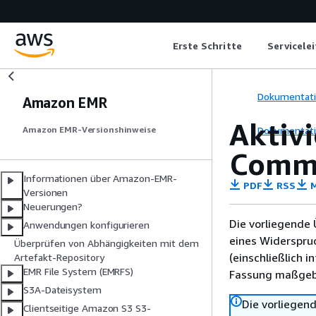
Erste Schritte
Servicele
Dokumentat
Amazon EMR
Aktiv
Dokumentat
Amazon EMR-Versionshinweise
Commi
Informationen über Amazon-EMR-
PDF
RSS
M
Versionen
Neuerungen?
Die vorliegende 
Anwendungen konfigurieren
eines Widerspru
Überprüfen von Abhängigkeiten mit dem
(einschließlich 
Artefakt-Repository
EMR File System (EMRFS)
Fassung maßgebl
S3A-Dateisystem
Die vorliegend
Clientseitige Amazon S3 S3-