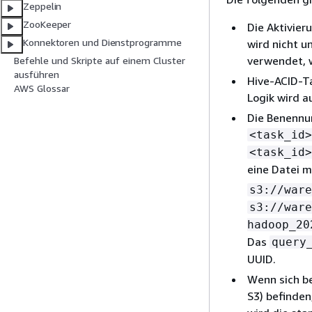
Zeppelin
ZooKeeper
Die Aktivie
Konnektoren und Dienstprogramme
wird nicht 
verwendet, w
Befehle und Skripte auf einem Cluster
ausführen
Hive-ACID-T
AWS Glossar
Logik wird a
Die Benennu
<task_id>
<task_id>
eine Datei 
s3://ware
s3://ware
hadoop_20
Das
query
UUID.
Wenn sich b
S3) befinden