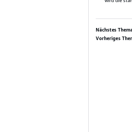
wird die st
Nächstes Thema
Vorheriges The