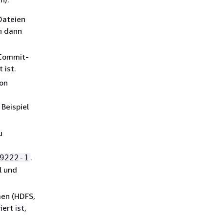
Dateien
h dann
-Commit-
 ist.
von
Beispiel
u
.
9222-1
l und
men (HDFS,
ert ist,