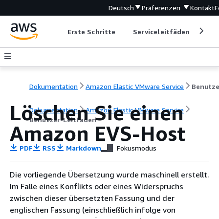
Deutsch
Präferenzen
Kontakt
F
Erste Schritte
Serviceleitfäden
Ent
Dokumentation
Amazon Elastic VMware Service
Löschen Sie einen
Dokumentation
Amazon Elastic VMware Service
Benutzer-Leitfaden
Amazon EVS-Host
PDF
RSS
Markdown
Fokusmodus
Die vorliegende Übersetzung wurde maschinell erstellt.
Im Falle eines Konflikts oder eines Widerspruchs
zwischen dieser übersetzten Fassung und der
englischen Fassung (einschließlich infolge von