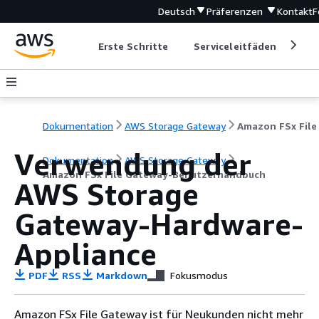
Deutsch
Präferenzen
Kontakt
F
Erste Schritte
Serviceleitfäden
Ent
Dokumentation
AWS Storage Gateway
Verwendung der
Dokumentation
AWS Storage Gateway
Amazon FSx File Gateway-Benutzerhandbuch
AWS Storage
Gateway-Hardware-
Appliance
PDF
RSS
Markdown
Fokusmodus
Amazon FSx File Gateway ist für Neukunden nicht mehr