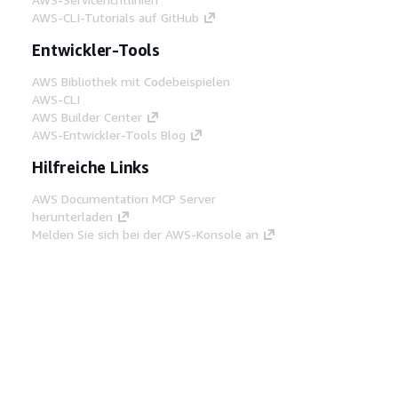
AWS-CLI-Tutorials auf GitHub
Entwickler-Tools
AWS Bibliothek mit Codebeispielen
AWS-CLI
AWS Builder Center
AWS-Entwickler-Tools Blog
Hilfreiche Links
AWS Documentation MCP Server
herunterladen
Melden Sie sich bei der AWS-Konsole an
AWS re:Post
Datenschutz
Nutzungsbedingungen für die
Website
Cookie-Einstellungen
© 2026,
Amazon Web Services, Inc. oder
Tochtergesellschaften. Alle Rechte vorbehalten.
Deutsch