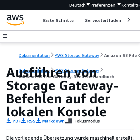
Deutsch
Präferenzen
Kontakt
F
Erste Schritte
Serviceleitfäden
Ent
Dokumentation
AWS Storage Gateway
Ausführen von
Dokumentation
AWS Storage Gateway
Amazon S3 File Gateway-Benutzerhandbuch
Storage Gateway-
Befehlen auf der
lokalen Konsole
PDF
RSS
Markdown
Fokusmodus
Die vorliegende Übersetzung wurde maschinell erstellt.