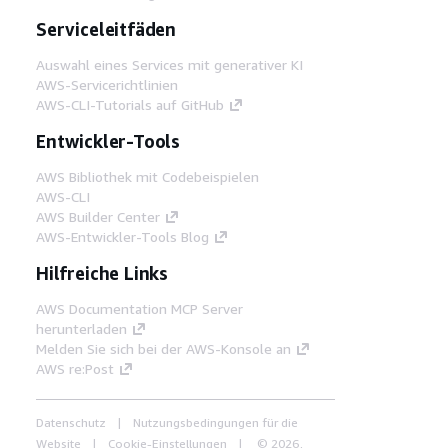
Serviceleitfäden
Auswahl eines Services mit generativer KI
AWS-Servicerichtlinien
AWS-CLI-Tutorials auf GitHub
Entwickler-Tools
AWS Bibliothek mit Codebeispielen
AWS-CLI
AWS Builder Center
AWS-Entwickler-Tools Blog
Hilfreiche Links
AWS Documentation MCP Server
herunterladen
Melden Sie sich bei der AWS-Konsole an
AWS re:Post
Datenschutz
Nutzungsbedingungen für die
Website
Cookie-Einstellungen
© 2026,