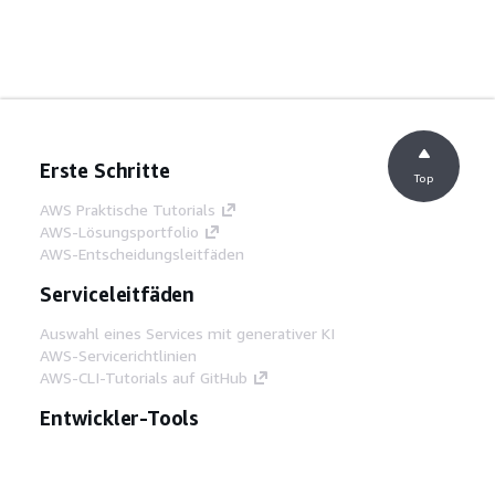
Erste Schritte
Top
AWS Praktische Tutorials
AWS-Lösungsportfolio
AWS-Entscheidungsleitfäden
Serviceleitfäden
Auswahl eines Services mit generativer KI
AWS-Servicerichtlinien
AWS-CLI-Tutorials auf GitHub
Entwickler-Tools
AWS Bibliothek mit Codebeispielen
AWS-CLI