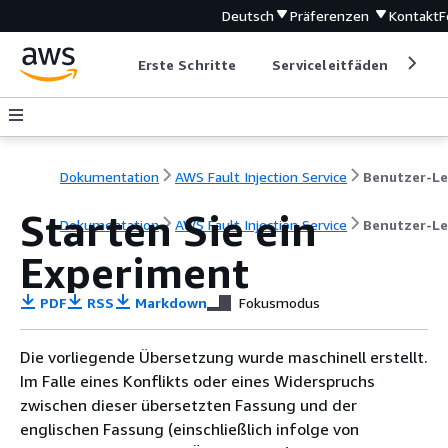
Deutsch
Präferenzen
Kontakt
F
Erste Schritte
Serviceleitfäden
Ent
Dokumentation
AWS Fault Injection Service
Starten Sie ein
Dokumentation
AWS Fault Injection Service
Benutzer-Le
Experiment
PDF
RSS
Markdown
Fokusmodus
Die vorliegende Übersetzung wurde maschinell erstellt.
Im Falle eines Konflikts oder eines Widerspruchs
zwischen dieser übersetzten Fassung und der
englischen Fassung (einschließlich infolge von