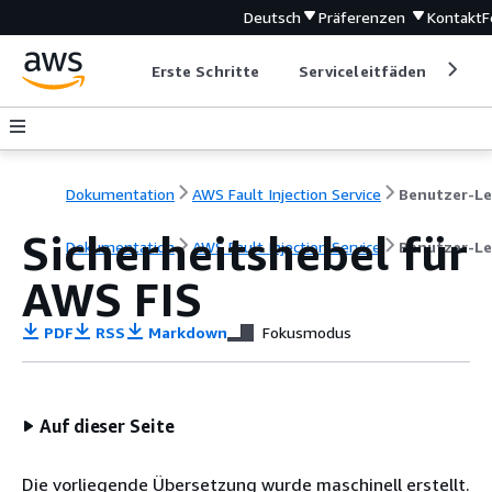
Deutsch
Präferenzen
Kontakt
F
Erste Schritte
Serviceleitfäden
Ent
Dokumentation
AWS Fault Injection Service
Sicherheitshebel für
Dokumentation
AWS Fault Injection Service
Benutzer-Le
AWS FIS
PDF
RSS
Markdown
Fokusmodus
Auf dieser Seite
Die vorliegende Übersetzung wurde maschinell erstellt.