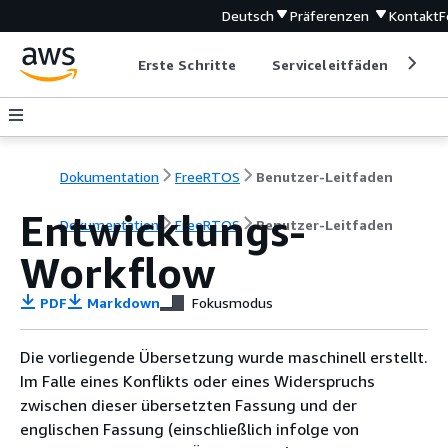
Deutsch
Präferenzen
Kontakt
F
Erste Schritte
Serviceleitfäden
Ent
Dokumentation
FreeRTOS
Benutzer-Leitfaden
Entwicklungs-
Dokumentation
FreeRTOS
Benutzer-Leitfaden
Workflow
PDF
Markdown
Fokusmodus
Die vorliegende Übersetzung wurde maschinell erstellt.
Im Falle eines Konflikts oder eines Widerspruchs
zwischen dieser übersetzten Fassung und der
englischen Fassung (einschließlich infolge von