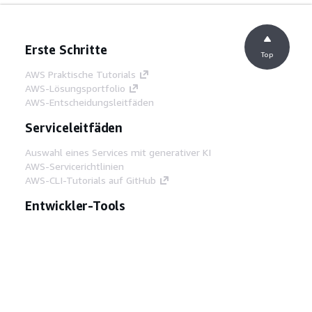
Erste Schritte
Top
AWS Praktische Tutorials
AWS-Lösungsportfolio
AWS-Entscheidungsleitfäden
Serviceleitfäden
Auswahl eines Services mit generativer KI
AWS-Servicerichtlinien
AWS-CLI-Tutorials auf GitHub
Entwickler-Tools
AWS Bibliothek mit Codebeispielen
AWS-CLI
AWS Builder Center
AWS-Entwickler-Tools Blog
Hilfreiche Links