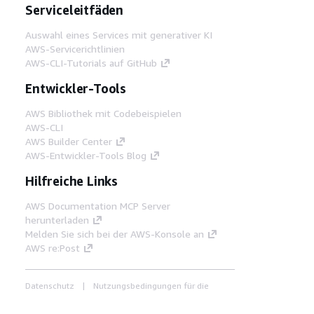
Serviceleitfäden
Auswahl eines Services mit generativer KI
AWS-Servicerichtlinien
AWS-CLI-Tutorials auf GitHub
Entwickler-Tools
AWS Bibliothek mit Codebeispielen
AWS-CLI
AWS Builder Center
AWS-Entwickler-Tools Blog
Hilfreiche Links
AWS Documentation MCP Server
herunterladen
Melden Sie sich bei der AWS-Konsole an
AWS re:Post
Datenschutz
Nutzungsbedingungen für die
Website
Cookie-Einstellungen
© 2026,