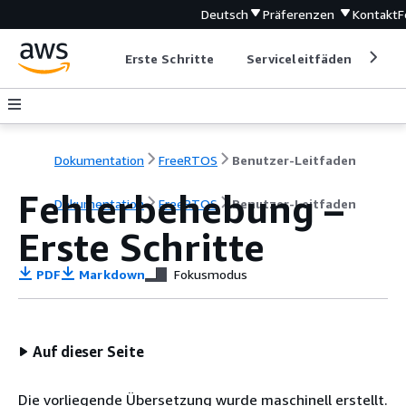
Deutsch
Präferenzen
Kontakt
F
Erste Schritte
Serviceleitfäden
Ent
Dokumentation
FreeRTOS
Benutzer-Leitfaden
Fehlerbehebung –
Dokumentation
FreeRTOS
Benutzer-Leitfaden
Erste Schritte
PDF
Markdown
Fokusmodus
Auf dieser Seite
Die vorliegende Übersetzung wurde maschinell erstellt.