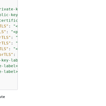
rivate-key-label>"
,

blic-key-label>"
,

certificate-label>"
,

TLS"
: 
"<preprovisioned-ec-device-private-key-
LS"
: 
"<preprovisioned-ec-device-public-key-la
rTLS"
: 
"<preprovisioned-ec-device-certificate
rTLS"
: 
"<preprovisioned-rsa-device-private-ke
TLS"
: 
"<preprovisioned-rsa-device-public-key-
orTLS"
: 
"<preprovisioned-rsa-device-certifica
-key-label>"
,

e-label>"
,

e-label>"
ute