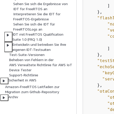
Sehen Sie sich die Ergebnisse von
        ]

IDT for FreeRTOS an
    },

Interpretieren Sie die IDT for
"flash
FreeRTOS-Ergebnisse
"n
Sehen Sie sich die IDT für
FreeRTOSLogs an
"v
IDT mit FreeRTOS Qualification
"c
Suite 1.0 (FRQ 1.0)
Entwickeln und betreiben Sie Ihre
        ]

eigenen IDT-Testsuiten
    },

Test-Suite-Versionen
Beheben von Fehlern in der
"testS
AWS Verwaltete Richtlinie für AWS IoT
"echoS
Device Tester
"key
Support-Richtlinie
"ser
Sicherheit in AWS
    },

Amazon-FreeRTOS Leitfaden zur
"otaCo
Migration zum Github-Repository
Archiv
"o
"o
"d