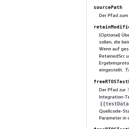
sourcePath
Der Pfad zum
retainModifi
(Optional) Üb
sollen, die b
Wenn auf ges
RetainedSrc u
Ergebnisproto
eingestellt.
f
freeRTOSTest
Der Pfad zur
Integration-T
{
{
testData
Quellcode-St
Parameter in d