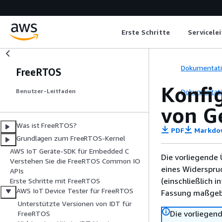
Erste Schritte
Servicele
Dokumentat
FreeRTOS
Konfig
Dokumentat
Benutzer-Leitfaden
von G
Was ist FreeRTOS?
PDF
Markdo
Grundlagen zum FreeRTOS-Kernel
AWS IoT Geräte-SDK für Embedded C
Die vorliegende 
Verstehen Sie die FreeRTOS Common IO
eines Widerspru
APIs
(einschließlich 
Erste Schritte mit FreeRTOS
AWS IoT Device Tester für FreeRTOS
Fassung maßgebl
Unterstützte Versionen von IDT für
Die vorliegend
FreeRTOS