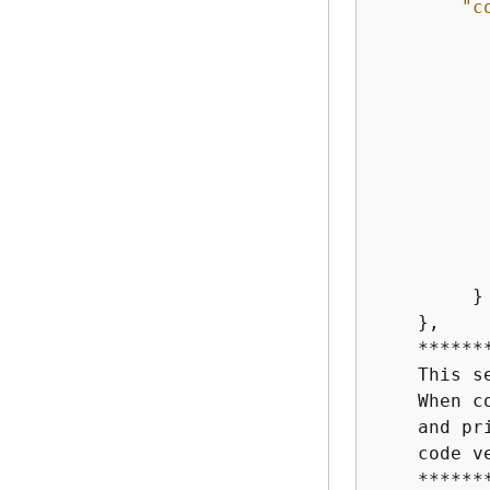
"c
           
         } 
    },

    *******
    This s
    When c
    and pr
    code v
    *******