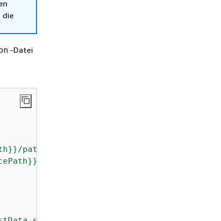
en
 die
-Datei
on
th}}/path/from/source/path/to/test_param_conf
cePath}}/path/from/source/path/to/test_execut
stData.sourcePath}}"