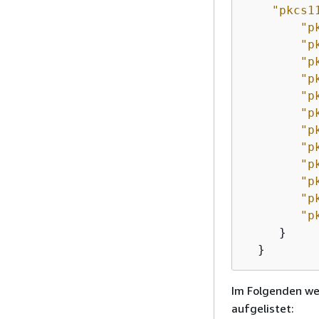
"pkcs1
"p
"p
"p
"p
"p
"p
"p
"p
"p
"p
"p
"p
     }   

Im Folgenden we
aufgelistet: