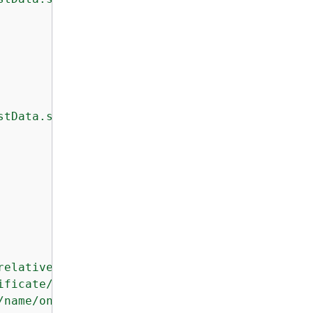
stData.sourcePath}} -any-additional-flags"
relative-path-to/ota-image-generated-in-build
ificate/on/device"
,

/name/on/device"
,
