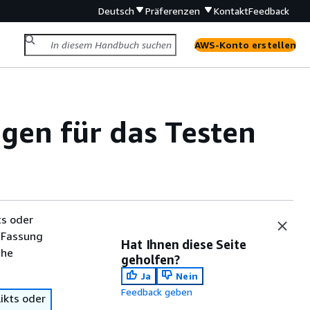
Deutsch
Präferenzen
Kontakt
Feedback
AWS-Konto erstellen
ngen für das Testen
ts oder
 Fassung
Hat Ihnen diese Seite
che
geholfen?
Ja
Nein
Feedback geben
ikts oder