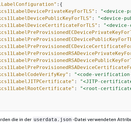
1LabelConfiguration"
:
{
kcs11LabelDevicePrivateKeyForTLS"
: 
"<device-p
kcs11LabelDevicePublicKeyForTLS"
: 
"<device-pu
kcs11LabelDeviceCertificateForTLS"
: 
"<device-
kcs11LabelPreProvisionedECDevicePrivateKeyFor
kcs11LabelPreProvisionedECDevicePublicKeyForT
kcs11LabelPreProvisionedECDeviceCertificateFo
kcs11LabelPreProvisionedRSADevicePrivateKeyFo
kcs11LabelPreProvisionedRSADevicePublicKeyFor
kcs11LabelPreProvisionedRSADeviceCertificateF
kcs11LabelCodeVerifyKey"
: 
"<code-verification
kcs11LabelJITPCertificate"
: 
"<JITP-certificat
kcs11LabelRootCertificate"
: 
"<root-certificat
rden die in der
-Datei verwendeten Attrib
userdata.json