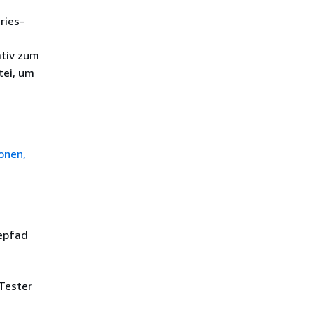
ries-
ativ zum
tei, um
onen,
depfad
 Tester