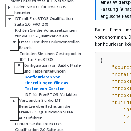
Nicht unterstützte IDT-Versionen
eines Widersp
Laden Sie IDT für FreeRTOS
Fassung (einsc
herunter
englische Fas
IDT mit FreeRTOS Qualification
Suite 2.0 (FRQ 2.0)
Build-, Flash- u
Richten Sie die Voraussetzungen
für die LTS-Qualifikation ein
vorgenommen. Da
Erster Test Ihres Mikrocontroller-
konfigurieren k
Boards
Erstellen Sie einen Gerätepool in
IDT für FreeRTOS
{
Konfiguration von Build-, Flash-
"sourc
und Testeinstellungen
"retai
Konfigurieren von
"freeR
Einstellungen für das
"freeR
Testen von Geräten
IDT für FreeRTOS-Variablen
"freeR
Verwenden Sie die IDT-
"build
Benutzeroberfläche, um die
"n
FreeRTOS Qualification Suite
"v
auszuführen
"c
Führen Sie die FreeRTOS
Qualification 2.0 Suite aus