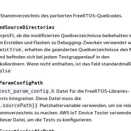
 Stammverzeichnis des portierten FreeRTOS-Quellcodes.
edSourceDirectories
erprüft, ob die modifizierten Quellverzeichnisse beibehalten
eim Erstellen und Flashen zu Debugging-Zwecken verwendet 
etzt
, erhalten die geänderten Quellverzeichnisse den
true
nd befinden sich bei jedem Testgruppenlauf in den
kollordnern. Wenn nicht enthalten, ist das Feld standardmäß
alse
ParamConfigPath
Datei für die FreeRTOS-Libraries-
test_param_config.h
ests Integration. Diese Datei muss die
Platzhaltervariable verwenden, um sie rel
.sourcePath}}
ammverzeichnis zu machen. AWS IoT Device Tester verwende
ieser Datei, um die Tests zu konfigurieren.