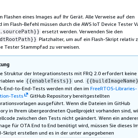
m Flashen eines Images auf Ihr Gerät. Alle Verweise auf den
 im Flash-Befehl müssen durch die AWS IoT Device Tester Va
ersetzt werden. Verwenden Sie den
.sourcePath}}
Platzhalter, um auf ein Flash-Skript relativ
dtRootPath}}
ce Tester Stammpfad zu verweisen.
kung
e Struktur der Integrationstests mit FRQ 2.0 erfordert keine
riablen wie
und.
{
{
enableTests}}
{
{
buildImageName
A-End-to-End-Tests werden mit den im
FreeRTOS-Libraries-
tion-Tests
GitHub Repository bereitgestellten
rationsvorlagen ausgeführt. Wenn die Dateien im GitHub
ory in Ihrem übergeordneten Quellprojekt vorhanden sind, w
llcode zwischen den Tests nicht geändert. Wenn ein andere
mage für OTA End to End benötigt wird, müssen Sie dieses I
d-Skript erstellen und es in der unter angegebenen