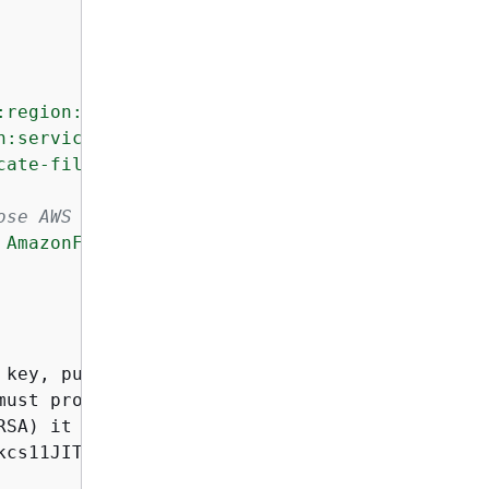
:region:account-id:resource:qualifier | /abso
n:service:region:account-id:resourcetype:reso
cate-file-name"
,

ose AWS for signingMethod***************
 AmazonFreeRTOS-TI-CC3220SF"
 key, public key, device certificate, code ve
must provide the labels of the device certific
RSA) it was created with. If your device supp
kcs11JITPCodeVerifyRootCertSupport' to 'Yes' 