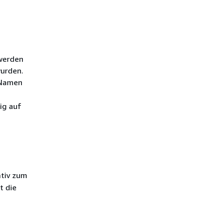
 werden
wurden.
 Namen
ig auf
ativ zum
t die