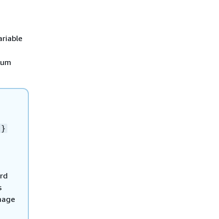
riable
 zum
}}
ird
s
mage