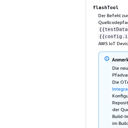
flashTool
Der Befehl zu
Quellcodepfad
{
{
testData
{
{
config.i
AWS IoT Devi
Anmer
Die neu
Pfadva
Die OT
Integra
Konfigu
Reposit
der Que
Build-I
im Buil