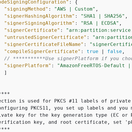
odeSigningConfiguration"
: 
{
"signingMethod"
: 
"AWS | Custom"
,

"signerHashingAlgorithm"
: 
"SHA1 | SHA256"
,

"signerSigningAlgorithm"
: 
"RSA | ECDSA"
,

"signerCertificate"
: 
"arn:partition:service
"untrustedSignerCertificate"
: 
"arn:partitio
"signerCertificateFileName"
: 
"signerCertifi
"compileSignerCertificate"
: 
true
 | 
false
,

// ***********Use signerPlatform if you cho
"signerPlatform"
: 
"AmazonFreeRTOS-Default |
 ]

  

***

ection is used for PKCS #11 labels of private
onfiguring PKCS11, you set up labels and you 
ivate key for the key generation type (EC or 
erification key, and root certificate, set 'p
***
