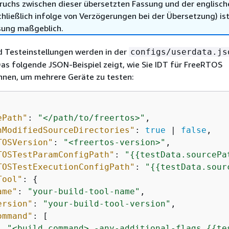
ruchs zwischen dieser übersetzten Fassung und der englisch
hließlich infolge von Verzögerungen bei der Übersetzung) ist
sung maßgeblich.
nd Testeinstellungen werden in der
configs/userdata.js
s folgende JSON-Beispiel zeigt, wie Sie IDT für FreeRTOS
önnen, um mehrere Geräte zu testen:
ePath"
: 
"</path/to/freertos>"
,

nModifiedSourceDirectories"
: 
true
 | 
false
,

TOSVersion"
: 
"<freertos-version>"
,

TOSTestParamConfigPath"
: 
"
{
{
testData.sourcePa
TOSTestExecutionConfigPath"
: 
"
{
{
testData.sour
Tool"
: 
{
ame"
: 
"your-build-tool-name"
,

ersion"
: 
"your-build-tool-version"
,

ommand"
: [

"<build command> -any-additional-flags 
{
{
te