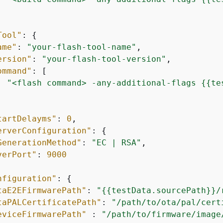
Tool"
: 
{
ame"
: 
"your-flash-tool-name"
,

ersion"
: 
"your-flash-tool-version"
,

ommand"
: [

"<flash command> -any-additional-flags 
{
{
te
tartDelayms"
: 
0
,

erverConfiguration"
: 
{
GenerationMethod"
: 
"EC | RSA"
,

verPort"
: 
9000
nfiguration"
: 
{
taE2EFirmwarePath"
: 
"
{
{
testData.sourcePath}}/
taPALCertificatePath"
: 
"/path/to/ota/pal/cert
eviceFirmwarePath"
 : 
"/path/to/firmware/image