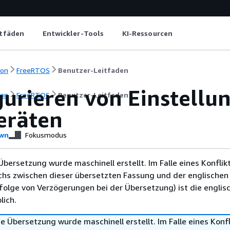
itfäden
Entwickler-Tools
KI-Ressourcen
ion
FreeRTOS
Benutzer-Leitfaden
urieren von Einstellu
ion
FreeRTOS
Benutzer-Leitfaden
eräten
wn
Fokusmodus
Übersetzung wurde maschinell erstellt. Im Falle eines Konflik
chs zwischen dieser übersetzten Fassung und der englischen
infolge von Verzögerungen bei der Übersetzung) ist die englis
ich.
e Übersetzung wurde maschinell erstellt. Im Falle eines Konfl