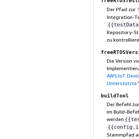
freeRTOSTest
Der Pfad zur
Integration-T
{
{
testData
Repository-St
zu kontrollie
freeRTOSVers
Die Version vo
Implementier
AWS IoT Devic
Unterstützte
buildTool
Der Befehl zu
im Build-Befe
werden
{
{
te
{
{
config.i
Stammpfad auf