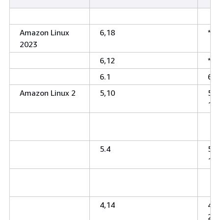
Amazon Linux
6,18
*
2023
6,12
*
6.1
6.1
Amazon Linux 2
5,10
5.1
127
5.4
5,4
120
4,14
4,1
220