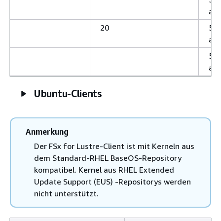
aw
20
5.1
aw
5.4
aw
Ubuntu-Clients
Anmerkung
Der FSx for Lustre-Client ist mit Kerneln aus
dem Standard-RHEL BaseOS-Repository
kompatibel. Kernel aus RHEL Extended
Update Support (EUS) -Repositorys werden
nicht unterstützt.