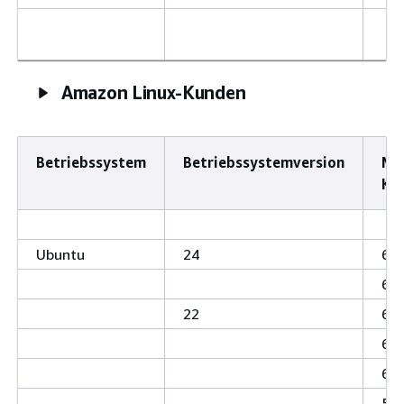
Amazon Linux-Kunden
Betriebssystem
Betriebssystemversion
Mi
Ker
Ubuntu
24
6,1
6,8
22
6,8
6,5
6.2
5.1