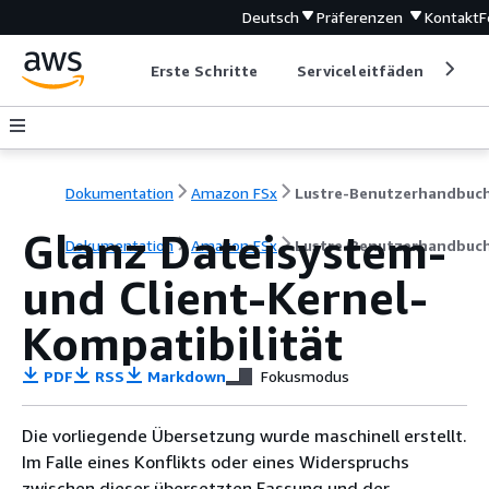
Deutsch
Präferenzen
Kontakt
F
Erste Schritte
Serviceleitfäden
Ent
Dokumentation
Amazon FSx
Lustre-Benutzerhandbuc
Glanz Dateisystem-
Dokumentation
Amazon FSx
Lustre-Benutzerhandbuc
und Client-Kernel-
Kompatibilität
PDF
RSS
Markdown
Fokusmodus
Die vorliegende Übersetzung wurde maschinell erstellt.
Im Falle eines Konflikts oder eines Widerspruchs
zwischen dieser übersetzten Fassung und der