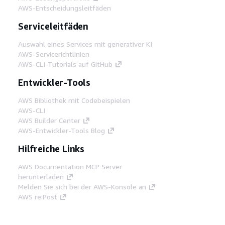
AWS-Entscheidungsleitfäden
Serviceleitfäden
Auswahl eines Services mit generativer KI
AWS-Servicerichtlinien
AWS-CLI-Tutorials auf GitHub
Entwickler-Tools
AWS Bibliothek mit Codebeispielen
AWS-CLI
AWS Builder Center
AWS-Entwickler-Tools Blog
Hilfreiche Links
AWS Documentation MCP Server
herunterladen
Melden Sie sich bei der AWS-Konsole an
AWS re:Post
Datenschutz
Nutzungsbedingungen für die