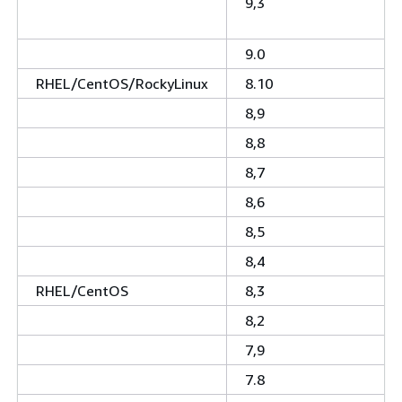
9,3
9.0
RHEL/CentOS/RockyLinux
8.10
8,9
8,8
8,7
8,6
8,5
8,4
RHEL/CentOS
8,3
8,2
7,9
7.8