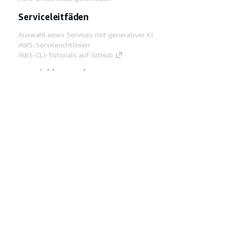
Serviceleitfäden
Auswahl eines Services mit generativer KI
AWS-Servicerichtlinien
AWS-CLI-Tutorials auf GitHub
Entwickler-Tools
AWS Bibliothek mit Codebeispielen
AWS-CLI
AWS Builder Center
AWS-Entwickler-Tools Blog
Hilfreiche Links
AWS Documentation MCP Server
herunterladen
Melden Sie sich bei der AWS-Konsole an
AWS re:Post
Datenschutz
Nutzungsbedingungen für die
Website
Cookie-Einstellungen
© 2026,