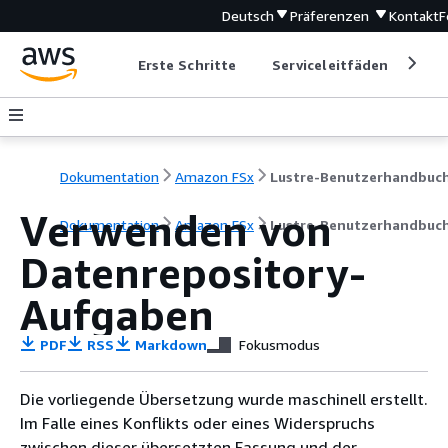
Deutsch
Präferenzen
Kontakt
F
Erste Schritte
Serviceleitfäden
Ent
Dokumentation
Amazon FSx
Lustre-Benutzerhandbuc
Verwenden von
Dokumentation
Amazon FSx
Lustre-Benutzerhandbuc
Datenrepository-
Aufgaben
PDF
RSS
Markdown
Fokusmodus
Die vorliegende Übersetzung wurde maschinell erstellt.
Im Falle eines Konflikts oder eines Widerspruchs
zwischen dieser übersetzten Fassung und der