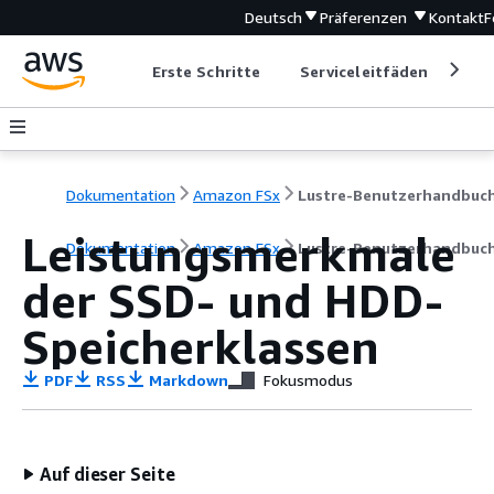
Deutsch
Präferenzen
Kontakt
F
Erste Schritte
Serviceleitfäden
Ent
Dokumentation
Amazon FSx
Lustre-Benutzerhandbuc
Leistungsmerkmale
Dokumentation
Amazon FSx
Lustre-Benutzerhandbuc
der SSD- und HDD-
Speicherklassen
PDF
RSS
Markdown
Fokusmodus
Auf dieser Seite