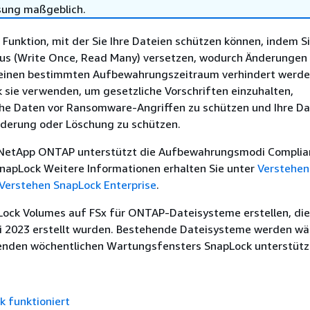
sung maßgeblich.
 Funktion, mit der Sie Ihre Dateien schützen können, indem Sie
 (Write Once, Read Many) versetzen, wodurch Änderungen
einen bestimmten Aufbewahrungszeitraum verhindert werden
 sie verwenden, um gesetzliche Vorschriften einzuhalten,
che Daten vor Ransomware-Angriffen zu schützen und Ihre D
nderung oder Löschung zu schützen.
 NetApp ONTAP unterstützt die Aufbewahrungsmodi Complia
SnapLock Weitere Informationen erhalten Sie unter
Verstehen
Verstehen SnapLock Enterprise
.
Lock Volumes auf FSx für ONTAP-Dateisysteme erstellen, di
li 2023 erstellt wurden. Bestehende Dateisysteme werden w
enden wöchentlichen Wartungsfensters SnapLock unterstütz
k funktioniert