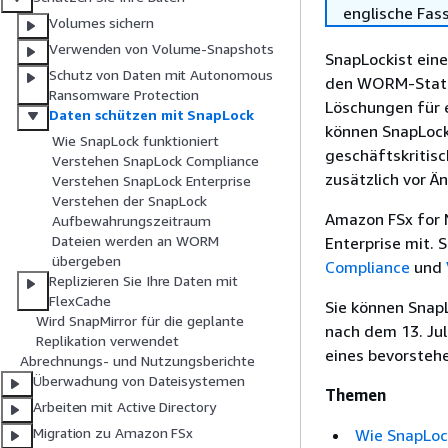
englische Fas
Volumes sichern
Verwenden von Volume-Snapshots
SnapLockist eine
Schutz von Daten mit Autonomous
den WORM-Status
Ransomware Protection
Löschungen für 
Daten schützen mit SnapLock
können SnapLock
Wie SnapLock funktioniert
geschäftskritis
Verstehen SnapLock Compliance
zusätzlich vor Ä
Verstehen SnapLock Enterprise
Verstehen der SnapLock
Amazon FSx for
Aufbewahrungszeitraum
Dateien werden an WORM
Enterprise mit. 
übergeben
Compliance
und
Replizieren Sie Ihre Daten mit
FlexCache
Sie können Snap
Wird SnapMirror für die geplante
nach dem 13. Ju
Replikation verwendet
eines bevorsteh
Abrechnungs- und Nutzungsberichte
Überwachung von Dateisystemen
Themen
Arbeiten mit Active Directory
Migration zu Amazon FSx
Wie SnapLoc