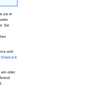
 sie in
 oder
. Sie
aten
nce und
 SnapLock
e am oder
ährend
t.