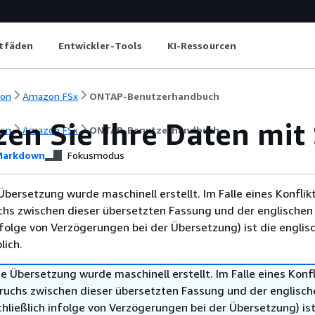
itfäden
Entwickler-Tools
KI-Ressourcen
ion
Amazon FSx
ONTAP-Benutzerhandbuch
zen Sie Ihre Daten mi
ion
Amazon FSx
ONTAP-Benutzerhandbuch
arkdown
Fokusmodus
Übersetzung wurde maschinell erstellt. Im Falle eines Konflik
chs zwischen dieser übersetzten Fassung und der englischen
infolge von Verzögerungen bei der Übersetzung) ist die englis
ich.
e Übersetzung wurde maschinell erstellt. Im Falle eines Konfl
ruchs zwischen dieser übersetzten Fassung und der englisch
hließlich infolge von Verzögerungen bei der Übersetzung) ist