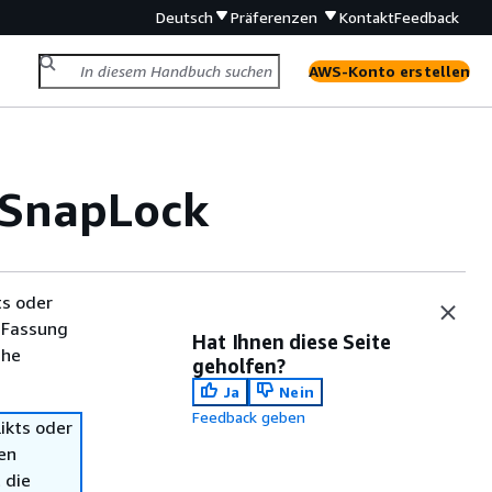
Deutsch
Präferenzen
Kontakt
Feedback
AWS-Konto erstellen
t SnapLock
ts oder
 Fassung
Hat Ihnen diese Seite
che
geholfen?
Ja
Nein
Feedback geben
ikts oder
en
 die