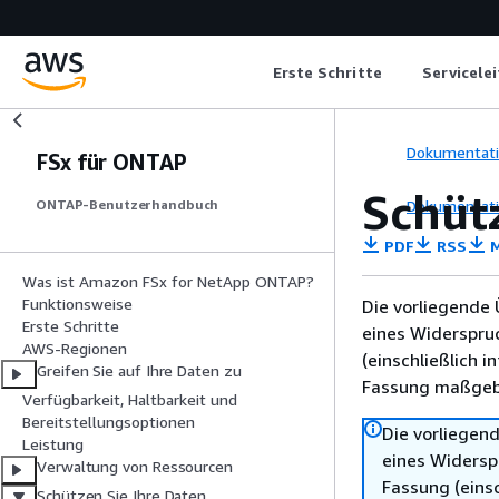
Erste Schritte
Servicele
Dokumentat
FSx für ONTAP
Schüt
Dokumentat
ONTAP-Benutzerhandbuch
PDF
RSS
M
Was ist Amazon FSx for NetApp ONTAP?
Funktionsweise
Die vorliegende 
Erste Schritte
eines Widerspru
AWS-Regionen
(einschließlich 
Greifen Sie auf Ihre Daten zu
Fassung maßgebl
Verfügbarkeit, Haltbarkeit und
Bereitstellungsoptionen
Die vorliegend
Leistung
eines Widersp
Verwaltung von Ressourcen
Fassung (einsc
Schützen Sie Ihre Daten