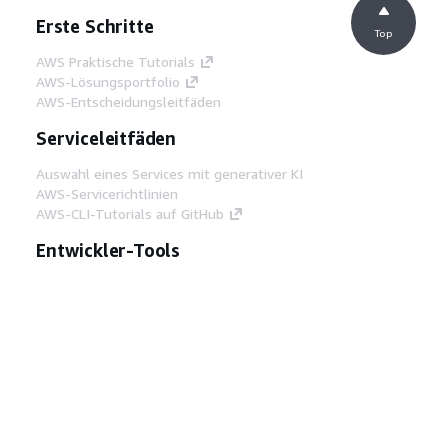
Erste Schritte
Top
AWS Praktische Tutorials
AWS-Lösungsportfolio
AWS-Entscheidungsleitfäden
Serviceleitfäden
Auswahl eines Services mit generativer KI
AWS-Servicerichtlinien
AWS-CLI-Tutorials auf GitHub
Entwickler-Tools
AWS Bibliothek mit Codebeispielen
AWS-CLI
AWS Builder Center
AWS-Entwickler-Tools Blog
Hilfreiche Links
AWS Documentation MCP Server
herunterladen