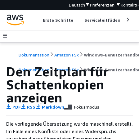
Deutsch
Präferenzen
Kontakt
F
Erste Schritte
Serviceleitfäden
Ent
Dokumentation
Amazon FSx
Den Zeitplan für
Dokumentation
Amazon FSx
Windows-Benutzerhandb
Schattenkopien
anzeigen
PDF
RSS
Markdown
Fokusmodus
Die vorliegende Übersetzung wurde maschinell erstellt.
Im Falle eines Konflikts oder eines Widerspruchs
zwischen dieser übersetzten Fassung und der