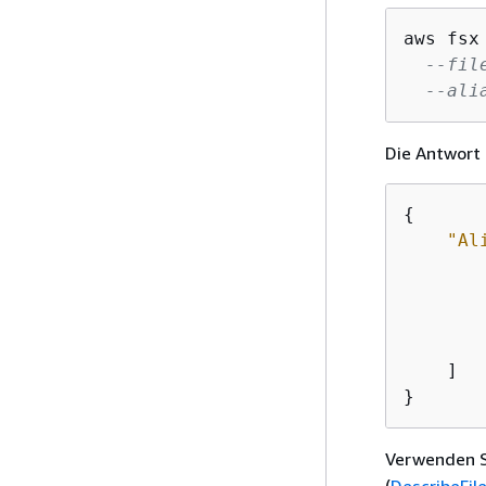
aws fsx
--fil
--ali
Die Antwort 
{
"Al
        
    ]

}
Verwenden 