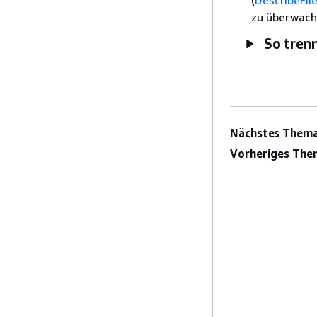
(
DescribeFil
zu überwache
So tren
Nächstes Thema
Vorheriges The