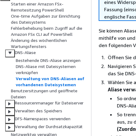
eines Widersp
Starten einer Amazon FSx-
Fassung (einsc
Remotesitzung PowerShell
One-time Aufgaben zur Einrichtung
englische Fas
des Dateisystems
Fehlerbehebung beim Zugriff auf die
Sie können Alia
Amazon FSx CLI auf PowerShell
mithilfe von un
Änderung des wöchentlichen
den folgenden V
Wartungsfensters
DNS-Aliase
Öffnen Sie 
Bestehende DNS-Aliase anzeigen
Navigieren S
DNS-Aliase mit Dateisystemen
verknüpfen
das Sie DNS
Verwaltung von DNS-Aliasen auf
Wählen Sie 
vorhandenen Dateisystemen
Aliase
verw
Benutzersitzungen und geöffnete
Dateien
So ordne
Ressourcenmanager für Dateiserver
DNS-Alia
Verwalten des Speichers
So trenn
DFS-Namespaces verwenden
aus, zu 
Verwaltung der Durchsatzkapazität
(Zuordn
Netzwerktyp verwalten