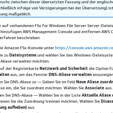
ruchs zwischen dieser übersetzten Fassung und der englisch
hließlich infolge von Verzögerungen bei der Übersetzung) ist
sung maßgeblich.
se auf vorhandenen FSx for Windows File Server Server-Date
d hinzufügen AWS Management Console und entfernen AWS CLI
erfahren beschrieben.
die Amazon FSx-Konsole unter
https://console.aws.amazon.c
ie zu
Dateisysteme
und wählen Sie das Windows-Dateisyste
-Aliase verwalten möchten.
auf der Registerkarte
Netzwerk und Sicherheit
die Option F
alten
aus, um das Fenster
DNS-Aliase verwalten
anzuzeigen
n Sie DNS-Aliase zu — Geben Sie im Feld
Neue Aliase zuord
se ein, die Sie zuordnen möchten. Wählen Sie
Associate
aus.
en Sie DNS-Aliase — Wählen Sie in der Liste
Aktuelle Aliase 
denen Sie die Zuordnung trennen möchten. Wählen Sie
Disas
ung aufheben)
aus.