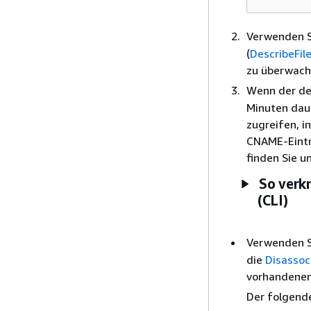
Verwenden 
(
DescribeFil
zu überwache
Wenn der de
Minuten daue
zugreifen, i
CNAME-Eintra
finden Sie u
So verk
(CLI)
Verwenden 
die
Disassoc
vorhandenen
Der folgende