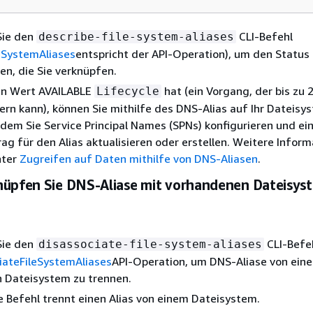
Sie den
CLI-Befehl
describe-file-system-aliases
eSystemAliases
entspricht der API-Operation), um den Status 
n, die Sie verknüpfen.
n Wert AVAILABLE
hat (ein Vorgang, der bis zu 2
Lifecycle
rn kann), können Sie mithilfe des DNS-Alias auf Ihr Dateisy
ndem Sie Service Principal Names (SPNs) konfigurieren und e
g für den Alias aktualisieren oder erstellen. Weitere Infor
nter
Zugreifen auf Daten mithilfe von DNS-Aliasen
.
nüpfen Sie DNS-Aliase mit vorhandenen Dateisys
Sie den
CLI-Befe
disassociate-file-system-aliases
iateFileSystemAliases
API-Operation, um DNS-Aliase von ein
 Dateisystem zu trennen.
 Befehl trennt einen Alias von einem Dateisystem.