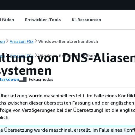
itfäden
Entwickler-Tools
KI-Ressourcen
ion
Amazon FSx
Windows-Benutzerhandbuch
ltung von DNS-Aliase
ion
Amazon FSx
Windows-Benutzerhandbuch
systemen
arkdown
Fokusmodus
Übersetzung wurde maschinell erstellt. Im Falle eines Konflik
chs zwischen dieser übersetzten Fassung und der englischen
infolge von Verzögerungen bei der Übersetzung) ist die englis
ich.
e Übersetzung wurde maschinell erstellt. Im Falle eines Konfl