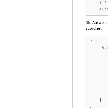
--fil
--ali
Die Antwort 
zuordnet.
{
"Al
        
        
    ]

}