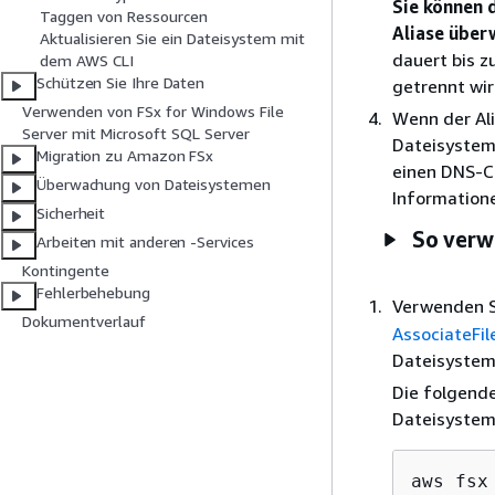
Sie können d
Taggen von Ressourcen
Aliase über
Aktualisieren Sie ein Dateisystem mit
dauert bis z
dem AWS CLI
Schützen Sie Ihre Daten
getrennt wir
Verwenden von FSx for Windows File
Wenn der Al
Server mit Microsoft SQL Server
Dateisystem 
Migration zu Amazon FSx
einen DNS-CN
Überwachung von Dateisystemen
Informatione
Sicherheit
So verw
Arbeiten mit anderen -Services
Kontingente
Fehlerbehebung
Verwenden 
Dokumentverlauf
AssociateFi
Dateisystem
Die folgend
Dateisystem
aws fsx