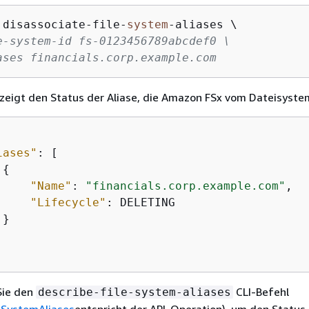
 disassociate
-
file
-
system
-
aliases \

e-system-id fs-0123456789abcdef0 \
ases financials.corp.example.com
zeigt den Status der Aliase, die Amazon FSx vom Dateisyste
iases"
: [

{
"Name"
: 
"financials.corp.example.com"
,

"Lifecycle"
: DELETING

}

Sie den
CLI-Befehl
describe-file-system-aliases