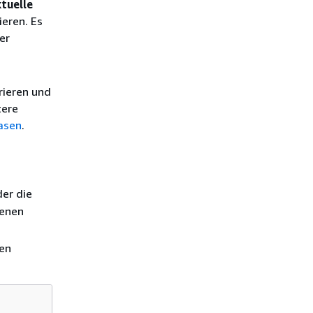
ktuelle
ieren. Es
er
rieren und
tere
asen
.
er die
denen
nen