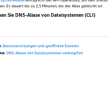
eSystemAliases
entspricht der API-Operation), um den Status 
n. Es dauert bis zu 2,5 Minuten, bis der Alias gelöscht ist.
nen Sie DNS-Aliase von Dateisystemen (CLI)
:
Benutzersitzungen und geöffnete Dateien
ma:
DNS-Aliase mit Dateisystemen verknüpfen