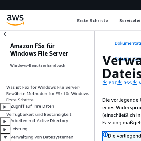
Erste Schritte
Servicele
Dokumentat
Amazon FSx für
Windows File Server
Verwa
Dokumentat
Windows-Benutzerhandbuch
Datei
PDF
RSS
M
Was ist FSx for Windows File Server?
Bewährte Methoden für FSx für Windows
Die vorliegende 
Erste Schritte
Zugriff auf Ihre Daten
eines Widerspru
Verfügbarkeit und Beständigkeit
(einschließlich 
Arbeiten mit Active Directory
Fassung maßgebl
Leistung
Die vorliegend
Verwaltung von Dateisystemen