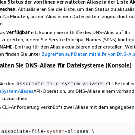
en Status der von Ihnen verwalteten Aliase in der Liste A
wachen.
Aktualisieren Sie die Liste, um den Status zu aktualis
u 2,5 Minuten, bis ein Alias einem Dateisystem zugeordnet od
d.
ias
verfügbar
ist, können Sie mithilfe des DNS-Alias auf Ihr
zugreifen, indem Sie Service Principal Names (SPNs) konfigu
AME-Eintrag für den Alias aktualisieren oder erstellen. Wei
n finden Sie unter
Zugreifen auf Daten mithilfe von DNS-Ali
alten Sie DNS-Aliase für Dateisysteme (Konsole)
Sie den
CLI-Befehl od
associate-file-system-aliases
leSystemAliases
API-Operation, um DNS-Aliase einem vorhan
 zuzuordnen.
e CLI-Anforderung verknüpft zwei Aliase mit dem angegebe
.
 associate
-
file
-
system
-
aliases \
