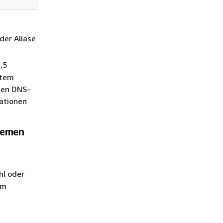
der Aliase
,5
stem
inen DNS-
mationen
temen
hl oder
em