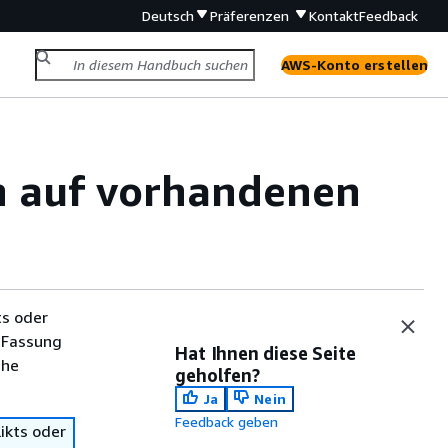
Deutsch
Präferenzen
Kontakt
Feedback
AWS-Konto erstellen
n auf vorhandenen
ts oder
 Fassung
Hat Ihnen diese Seite
che
geholfen?
Ja
Nein
Feedback geben
ikts oder