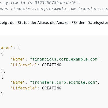
e-system-id fs-0123456789abcdef0 \
ases financials.corp.example.com transfers.co
zeigt den Status der Aliase, die Amazon FSx dem Dateisyst
iases"
: [

{
"Name"
: 
"financials.corp.example.com"
,

"Lifecycle"
: CREATING

},

{
"Name"
: 
"transfers.corp.example.com"
,

"Lifecycle"
: CREATING

}
