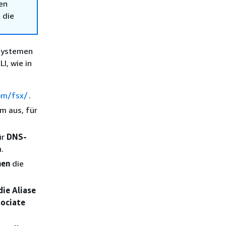
en
 die
isystemen
, wie in
om/fsx/
.
m aus, für
ür
DNS-
.
nen
die
die Aliase
sociate