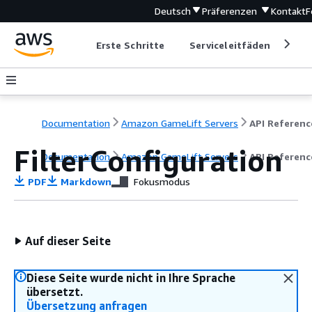
Deutsch
Präferenzen
Kontakt
F
Erste Schritte
Serviceleitfäden
Ent
Documentation
Amazon GameLift Servers
API Referenc
FilterConfiguration
Documentation
Amazon GameLift Servers
API Referenc
PDF
Markdown
Fokusmodus
Auf dieser Seite
Diese Seite wurde nicht in Ihre Sprache
übersetzt.
Übersetzung anfragen