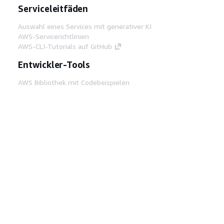
Serviceleitfäden
Auswahl eines Services mit generativer KI
AWS-Servicerichtlinien
AWS-CLI-Tutorials auf GitHub
Entwickler-Tools
AWS Bibliothek mit Codebeispielen
AWS-CLI
AWS Builder Center
AWS-Entwickler-Tools Blog
Hilfreiche Links
AWS Documentation MCP Server
herunterladen
Melden Sie sich bei der AWS-Konsole an
AWS re:Post
Datenschutz
Nutzungsbedingungen für die
Website
Cookie-Einstellungen
© 2026,