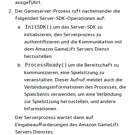
ausgeführt.
Der Gameserver-Prozess ruft nacheinander die
folgenden Server-SDK-Operationen auf:
um das Server-SDK zu
InitSDK()
initialisieren, den Serverprozess zu
authentifizieren und die Kommunikation mit
dem Amazon GameLift Servers Dienst
herzustellen.
um die Bereitschaft zu
ProcessReady()
kommunizieren, eine Spielsitzung zu
veranstalten. Dieser Aufruf meldet auch die
Verbindungsinformationen des Prozesses, die
Spielclients verwenden, um eine Verbindung
zur Spielsitzung herzustellen, und andere
Informationen.
Der Serverprozess wartet dann auf
Eingabeaufforderungen des Amazon GameLift
Servers Dienstes.