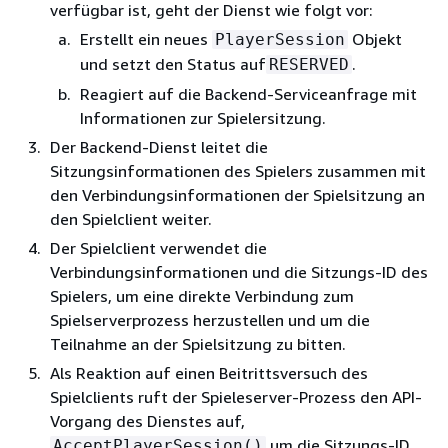
verfügbar ist, geht der Dienst wie folgt vor:
Erstellt ein neues
Objekt
PlayerSession
und setzt den Status auf
.
RESERVED
Reagiert auf die Backend-Serviceanfrage mit
Informationen zur Spielersitzung.
Der Backend-Dienst leitet die
Sitzungsinformationen des Spielers zusammen mit
den Verbindungsinformationen der Spielsitzung an
den Spielclient weiter.
Der Spielclient verwendet die
Verbindungsinformationen und die Sitzungs-ID des
Spielers, um eine direkte Verbindung zum
Spielserverprozess herzustellen und um die
Teilnahme an der Spielsitzung zu bitten.
Als Reaktion auf einen Beitrittsversuch des
Spielclients ruft der Spieleserver-Prozess den API-
Vorgang des Dienstes auf,
um die Sitzungs-ID
AcceptPlayerSession()