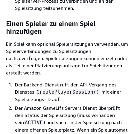
Spielserver-Prozess zu verbinden und an der
Spielsitzung teilzunehmen.
Einen Spieler zu einem Spiel
hinzufügen
Ein Spiel kann optional Spielersitzungen verwenden, um
Spielerverbindungen zu Spielsitzungen
nachzuverfolgen. Spielersitzungen können einzeln oder
als Teil einer Platzierungsanfrage für Spielsitzungen
erstellt werden.
Der Backend-Dienst ruft den API-Vorgang des
Dienstes
mit einer
CreatePlayerSession()
Spielsitzungs-ID auf.
Der Amazon GameLift Servers Dienst überprüft
den Status der Spielsitzung (muss vorhanden
sein
) und sucht in der Spielsitzung nach
ACTIVE
einem offenen Spielerplatz. Wenn ein Spielautomat