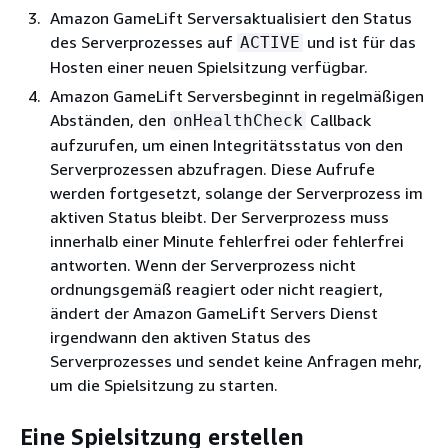
Amazon GameLift Serversaktualisiert den Status
des Serverprozesses auf
und ist für das
ACTIVE
Hosten einer neuen Spielsitzung verfügbar.
Amazon GameLift Serversbeginnt in regelmäßigen
Abständen, den
Callback
onHealthCheck
aufzurufen, um einen Integritätsstatus von den
Serverprozessen abzufragen. Diese Aufrufe
werden fortgesetzt, solange der Serverprozess im
aktiven Status bleibt. Der Serverprozess muss
innerhalb einer Minute fehlerfrei oder fehlerfrei
antworten. Wenn der Serverprozess nicht
ordnungsgemäß reagiert oder nicht reagiert,
ändert der Amazon GameLift Servers Dienst
irgendwann den aktiven Status des
Serverprozesses und sendet keine Anfragen mehr,
um die Spielsitzung zu starten.
Eine Spielsitzung erstellen