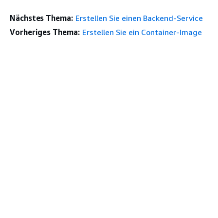
Nächstes Thema:
Erstellen Sie einen Backend-Service
Vorheriges Thema:
Erstellen Sie ein Container-Image