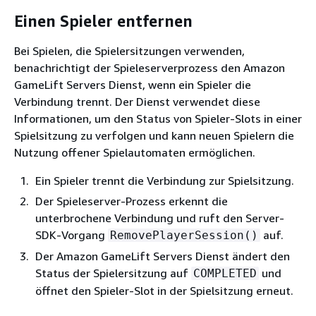
Einen Spieler entfernen
Bei Spielen, die Spielersitzungen verwenden,
benachrichtigt der Spieleserverprozess den Amazon
GameLift Servers Dienst, wenn ein Spieler die
Verbindung trennt. Der Dienst verwendet diese
Informationen, um den Status von Spieler-Slots in einer
Spielsitzung zu verfolgen und kann neuen Spielern die
Nutzung offener Spielautomaten ermöglichen.
Ein Spieler trennt die Verbindung zur Spielsitzung.
Der Spieleserver-Prozess erkennt die
unterbrochene Verbindung und ruft den Server-
SDK-Vorgang
auf.
RemovePlayerSession()
Der Amazon GameLift Servers Dienst ändert den
Status der Spielersitzung auf
und
COMPLETED
öffnet den Spieler-Slot in der Spielsitzung erneut.