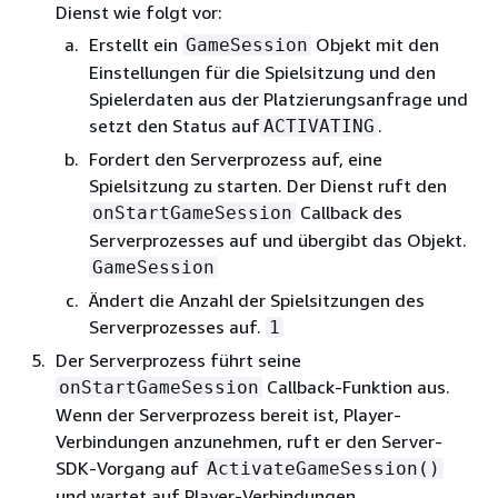
Dienst wie folgt vor:
Erstellt ein
Objekt mit den
GameSession
Einstellungen für die Spielsitzung und den
Spielerdaten aus der Platzierungsanfrage und
setzt den Status auf
.
ACTIVATING
Fordert den Serverprozess auf, eine
Spielsitzung zu starten. Der Dienst ruft den
Callback des
onStartGameSession
Serverprozesses auf und übergibt das Objekt.
GameSession
Ändert die Anzahl der Spielsitzungen des
Serverprozesses auf.
1
Der Serverprozess führt seine
Callback-Funktion aus.
onStartGameSession
Wenn der Serverprozess bereit ist, Player-
Verbindungen anzunehmen, ruft er den Server-
SDK-Vorgang auf
ActivateGameSession()
und wartet auf Player-Verbindungen.