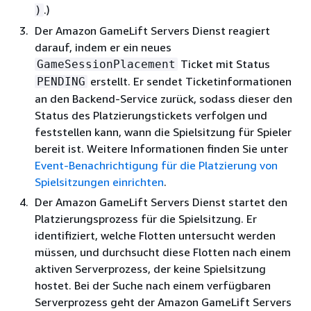
.)
)
Der Amazon GameLift Servers Dienst reagiert
darauf, indem er ein neues
Ticket mit Status
GameSessionPlacement
erstellt. Er sendet Ticketinformationen
PENDING
an den Backend-Service zurück, sodass dieser den
Status des Platzierungstickets verfolgen und
feststellen kann, wann die Spielsitzung für Spieler
bereit ist. Weitere Informationen finden Sie unter
Event-Benachrichtigung für die Platzierung von
Spielsitzungen einrichten
.
Der Amazon GameLift Servers Dienst startet den
Platzierungsprozess für die Spielsitzung. Er
identifiziert, welche Flotten untersucht werden
müssen, und durchsucht diese Flotten nach einem
aktiven Serverprozess, der keine Spielsitzung
hostet. Bei der Suche nach einem verfügbaren
Serverprozess geht der Amazon GameLift Servers