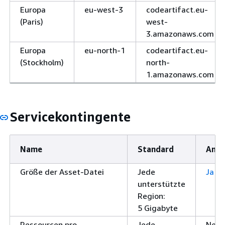
Europa
eu-west-3
codeartifact.eu-
(Paris)
west-
3.amazonaws.com
Europa
eu-north-1
codeartifact.eu-
(Stockholm)
north-
1.amazonaws.com
Servicekontingente
Name
Standard
Anpa
Größe der Asset-Datei
Jede
Ja
unterstützte
Region:
5 Gigabyte
Ressourcen pro
Jede
Nein