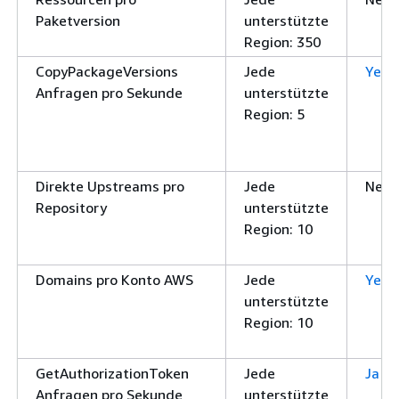
Paketversion
unterstützte
Region: 350
CopyPackageVersions
Jede
Yes
(
Anfragen pro Sekunde
unterstützte
Region: 5
Direkte Upstreams pro
Jede
Nein
Repository
unterstützte
Region: 10
Domains pro Konto AWS
Jede
Yes
(
unterstützte
Region: 10
GetAuthorizationToken
Jede
Ja
Anfragen pro Sekunde
unterstützte