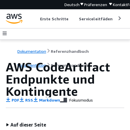
Deutsch
Präferenzen
Kontakt
F
Erste Schritte
Serviceleitfäden
Ent
Dokumentation
Referenzhandbuch
AWS CodeArtifact
Dokumentation
Referenzhandbuch
Endpunkte und
Kontingente
PDF
RSS
Markdown
Fokusmodus
Auf dieser Seite