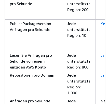
pro Sekunde
unterstützte
Region: 200
PublishPackageVersion
Jede
Yes
(
Anfragen pro Sekunde
unterstützte
Region: 10
Lesen Sie Anfragen pro
Jede
Ja
Sekunde von einem
unterstützte
einzigen AWS Konto
Region: 800
Repositorien pro Domain
Jede
Ja
unterstützte
Region:
1 000
Anfragen pro Sekunde
Jede
Nein
mit einem einzigen
unterstützte