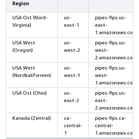
Region
USA Ost (Nord-
us-
pipes-fips.us-
Virginia)
east-1
east-
1.amazonaws.com
USA West
us-
pipes-fips.us-
(Oregon)
west-2
west-
2.amazonaws.com
USA West
us-
pipes-fips.us-
(Nordkalifornien)
west-1
west-
1.amazonaws.com
USA Ost (Ohio)
us-
pipes-fips.us-
east-2
east-
2.amazonaws.com
Kanada (Zentral)
ca-
pipes-fips.ca-
central-
central-
1
1.amazonaws.com