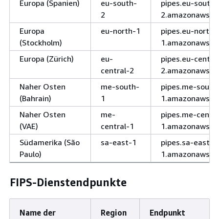
Europa (Spanien)
eu-south-
pipes.eu-south-
2
2.amazonaws.c
Europa
eu-north-1
pipes.eu-north-
(Stockholm)
1.amazonaws.c
Europa (Zürich)
eu-
pipes.eu-centra
central-2
2.amazonaws.c
Naher Osten
me-south-
pipes.me-south
(Bahrain)
1
1.amazonaws.c
Naher Osten
me-
pipes.me-centra
(VAE)
central-1
1.amazonaws.c
Südamerika (São
sa-east-1
pipes.sa-east-
Paulo)
1.amazonaws.c
FIPS-Dienstendpunkte
Name der
Region
Endpunkt