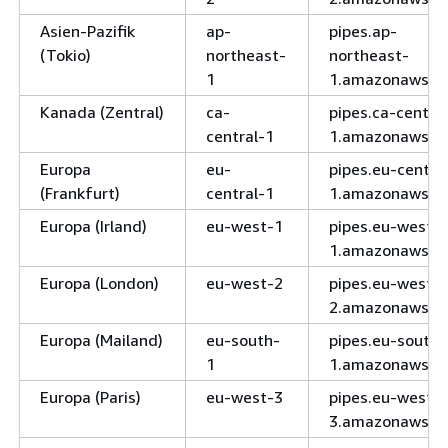
Asien-Pazifik
ap-
pipes.ap-
(Tokio)
northeast-
northeast-
1
1.amazonaws.c
Kanada (Zentral)
ca-
pipes.ca-central
central-1
1.amazonaws.c
Europa
eu-
pipes.eu-centra
(Frankfurt)
central-1
1.amazonaws.c
Europa (Irland)
eu-west-1
pipes.eu-west-
1.amazonaws.c
Europa (London)
eu-west-2
pipes.eu-west-
2.amazonaws.c
Europa (Mailand)
eu-south-
pipes.eu-south-
1
1.amazonaws.c
Europa (Paris)
eu-west-3
pipes.eu-west-
3.amazonaws.c