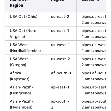
Region
USA Ost (Ohio)
us-east-2
pipes.us-east-
2.amazonaws.c
USA Ost (Nord-
us-east-1
pipes.us-east-
Virginia)
1.amazonaws.c
USA West
us-west-1
pipes.us-west-
(Nordkalifornien)
1.amazonaws.c
USA West
us-west-2
pipes.us-west-
(Oregon)
2.amazonaws.c
Afrika
af-south-1
pipes.af-south-
(Kapstadt)
1.amazonaws.c
Asien-Pazifik
ap-east-1
pipes.ap-east-
(Hongkong)
1.amazonaws.c
Asien-Pazifik
ap-south-
pipes.ap-south-
(Hyderabad)
2
2.amazonaws.c