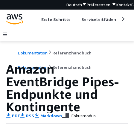
Deutsch
Präferenzen
Kontakt
F
Erste Schritte
Serviceleitfäden
Ent
Dokumentation
Referenzhandbuch
Amazon
Dokumentation
Referenzhandbuch
EventBridge Pipes-
Endpunkte und
Kontingente
PDF
RSS
Markdown
Fokusmodus