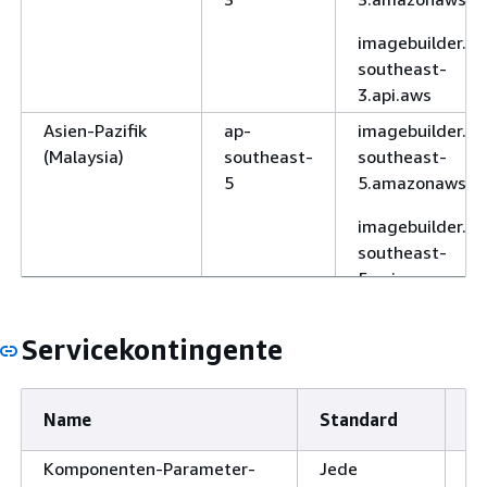
imagebuilder.ap
southeast-
3.api.aws
Asien-Pazifik
ap-
imagebuilder.ap
(Malaysia)
southeast-
southeast-
5
5.amazonaws.c
imagebuilder.ap
southeast-
5.api.aws
Asien-Pazifik
ap-
imagebuilder.ap
(Melbourne)
southeast-
southeast-
Servicekontingente
4
4.amazonaws.c
imagebuilder.ap
Name
Standard
An
southeast-
4.api.aws
Komponenten-Parameter-
Jede
Ja