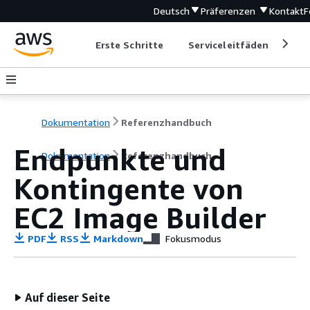
Deutsch
Präferenzen
Kontakt
F
Erste Schritte
Serviceleitfäden
Ent
Dokumentation
Referenzhandbuch
Endpunkte und
Dokumentation
Referenzhandbuch
Kontingente von
EC2 Image Builder
PDF
RSS
Markdown
Fokusmodus
Auf dieser Seite