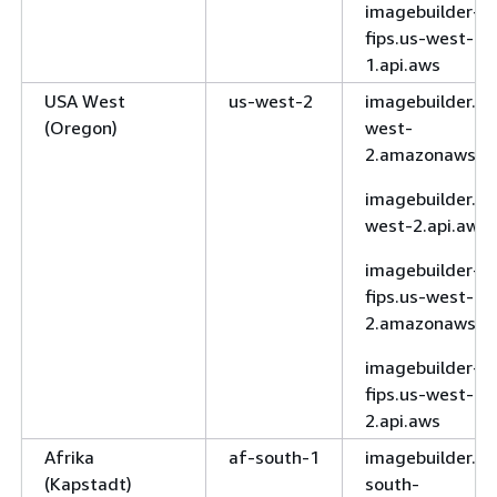
imagebuilder-
fips.us-west-
1.api.aws
USA West
us-west-2
imagebuilder.us
(Oregon)
west-
2.amazonaws.c
imagebuilder.us
west-2.api.aws
imagebuilder-
fips.us-west-
2.amazonaws.c
imagebuilder-
fips.us-west-
2.api.aws
Afrika
af-south-1
imagebuilder.af
(Kapstadt)
south-