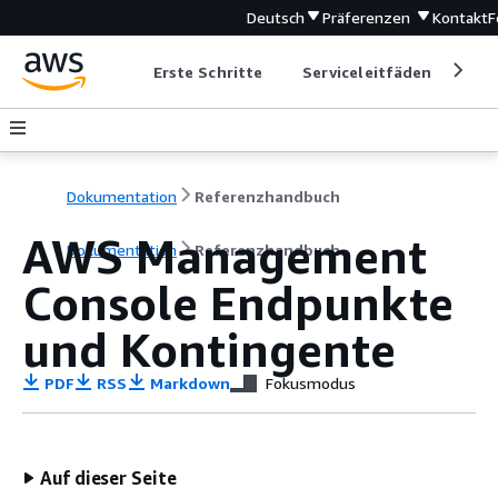
Deutsch
Präferenzen
Kontakt
F
Erste Schritte
Serviceleitfäden
Ent
Dokumentation
Referenzhandbuch
AWS Management
Dokumentation
Referenzhandbuch
Console Endpunkte
und Kontingente
PDF
RSS
Markdown
Fokusmodus
Auf dieser Seite