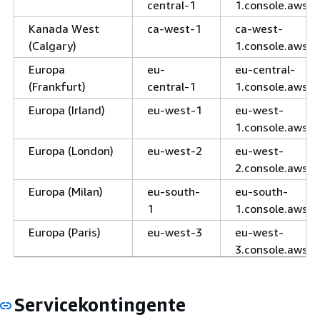
central-1
1.console.aws.
Kanada West
ca-west-1
ca-west-
(Calgary)
1.console.aws.
Europa
eu-
eu-central-
(Frankfurt)
central-1
1.console.aws.
Europa (Irland)
eu-west-1
eu-west-
1.console.aws.
Europa (London)
eu-west-2
eu-west-
2.console.aws.
Europa (Milan)
eu-south-
eu-south-
1
1.console.aws.
Europa (Paris)
eu-west-3
eu-west-
3.console.aws.
Europa (Spain)
eu-south-
eu-south-
2
2.console.aws.
Servicekontingente
Europa
eu-north-1
eu-north-