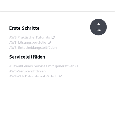
Erste Schritte
Top
AWS Praktische Tutorials
AWS-Lösungsportfolio
AWS-Entscheidungsleitfäden
Serviceleitfäden
Auswahl eines Services mit generativer KI
AWS-Servicerichtlinien
AWS-CLI-Tutorials auf GitHub
Entwickler-Tools
AWS Bibliothek mit Codebeispielen
AWS-CLI
AWS Builder Center
AWS-Entwickler-Tools Blog