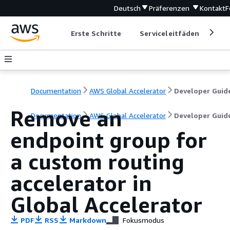
Deutsch
Präferenzen
Kontakt
F
Erste Schritte
Serviceleitfäden
Ent
Documentation
AWS Global Accelerator
Developer Guid
Remove an
Documentation
AWS Global Accelerator
Developer Guid
endpoint group for
a custom routing
accelerator in
Global Accelerator
PDF
RSS
Markdown
Fokusmodus