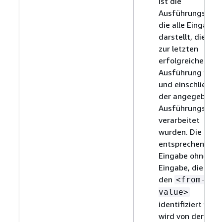
ist die
Ausführungs-ID,
die alle Eingaben
darstellt, die bis
zur letzten
erfolgreichen
Ausführung vor
und einschließlic
der angegebene
Ausführungs-ID
verarbeitet
wurden. Die
entsprechende
Eingabe ohne die
Eingabe, die dur
den
<from-
value>
identifiziert wird,
wird von der