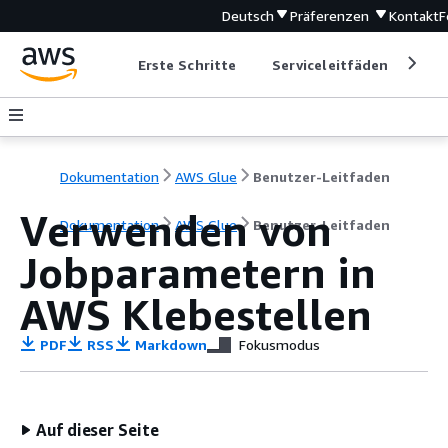
Deutsch
Präferenzen
Kontakt
F
Erste Schritte
Serviceleitfäden
Ent
Dokumentation
AWS Glue
Benutzer-Leitfaden
Verwenden von
Dokumentation
AWS Glue
Benutzer-Leitfaden
Jobparametern in
AWS Klebestellen
PDF
RSS
Markdown
Fokusmodus
Auf dieser Seite