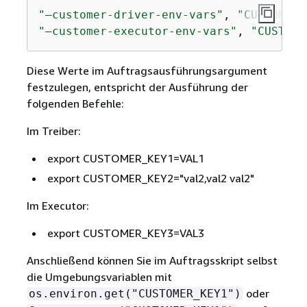
"—customer-driver-env-vars"
, 
"CUSTOMER_
"—customer-executor-env-vars"
, 
"CUSTOME
Diese Werte im Auftragsausführungsargument
festzulegen, entspricht der Ausführung der
folgenden Befehle:
Im Treiber:
export CUSTOMER_KEY1=VAL1
export CUSTOMER_KEY2="val2,val2 val2"
Im Executor:
export CUSTOMER_KEY3=VAL3
Anschließend können Sie im Auftragsskript selbst
die Umgebungsvariablen mit
oder
os.environ.get("CUSTOMER_KEY1")