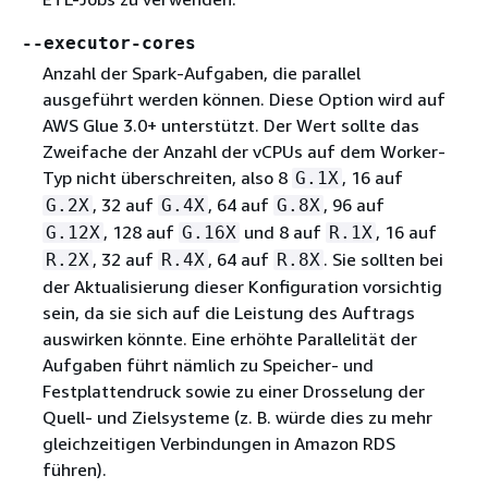
--executor-cores
Anzahl der Spark-Aufgaben, die parallel
ausgeführt werden können. Diese Option wird auf
AWS Glue 3.0+ unterstützt. Der Wert sollte das
Zweifache der Anzahl der vCPUs auf dem Worker-
Typ nicht überschreiten, also 8
, 16 auf
G.1X
, 32 auf
, 64 auf
, 96 auf
G.2X
G.4X
G.8X
, 128 auf
und 8 auf
, 16 auf
G.12X
G.16X
R.1X
, 32 auf
, 64 auf
. Sie sollten bei
R.2X
R.4X
R.8X
der Aktualisierung dieser Konfiguration vorsichtig
sein, da sie sich auf die Leistung des Auftrags
auswirken könnte. Eine erhöhte Parallelität der
Aufgaben führt nämlich zu Speicher- und
Festplattendruck sowie zu einer Drosselung der
Quell- und Zielsysteme (z. B. würde dies zu mehr
gleichzeitigen Verbindungen in Amazon RDS
führen).