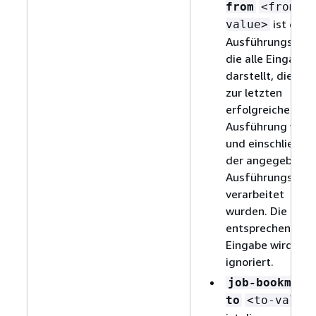
from
<from-
ist die
value>
Ausführungs-ID,
die alle Eingaben
darstellt, die bis
zur letzten
erfolgreichen
Ausführung vor
und einschließlic
der angegebene
Ausführungs-ID
verarbeitet
wurden. Die
entsprechende
Eingabe wird
ignoriert.
job-bookmark
to
<to-value