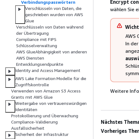
Encrypt con
Verbindungspasswörtern
Verschlüsseln von Daten, die
wählen Sie e
geschrieben wurden von AWS
Glue
Wicht
Verschlüsseln von Daten während
der Übertragung
AWS G
Compliance mit FIPS
In der
Schlüsselverwaltung
angez
AWS GlueAbhängigkeit von anderen
ausw
AWS Diensten
Entwicklungsendpunkte
Schlüs
Identity and Access Management
symme
AWS Lake Formation Modelle für die
Zugriffskontrolle
Weitere Info
Verwenden von Amazon S3 Access
Grants mit AWS Glue
Weitergabe von vertrauenswürdigen
Identitäten
Protokollierung und Überwachung
Nächstes Thema
Compliance-Validierung
Ausfallsicherheit
Vorheriges The
Sicherheit der Infrastruktur