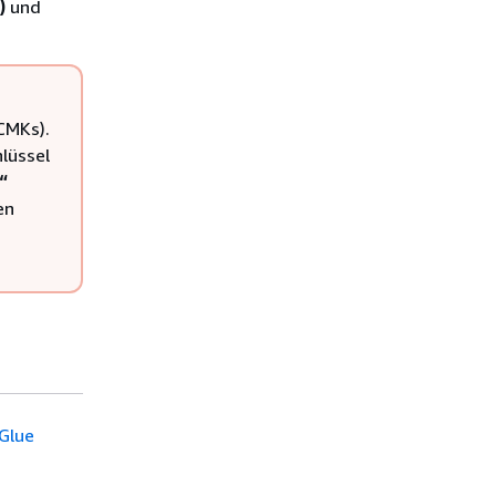
)
und
CMKs).
lüssel
“
en
.
Glue