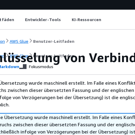
itfäden
Entwickler-Tools
KI-Ressourcen
ion
AWS Glue
Benutzer-Leitfaden
hlüsselung von Verbi
ion
AWS Glue
Benutzer-Leitfaden
arkdown
Fokusmodus
Übersetzung wurde maschinell erstellt. Im Falle eines Konflik
chs zwischen dieser übersetzten Fassung und der englischen
infolge von Verzögerungen bei der Übersetzung) ist die englis
ich.
e Übersetzung wurde maschinell erstellt. Im Falle eines Konfl
ruchs zwischen dieser übersetzten Fassung und der englisch
hließlich infolge von Verzögerungen bei der Übersetzung) ist