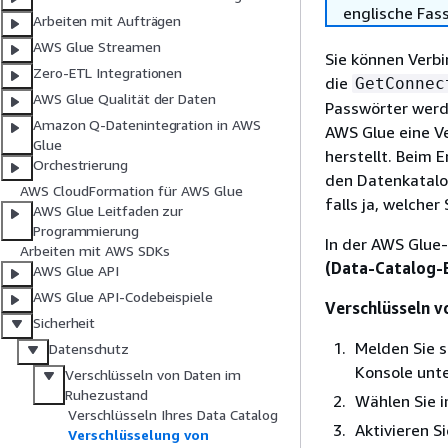
englische Fas
Arbeiten mit Aufträgen
AWS Glue Streamen
Sie können Verb
Zero-ETL Integrationen
die
GetConnec
AWS Glue Qualität der Daten
Passwörter werd
Amazon Q-Datenintegration in AWS
AWS Glue eine V
Glue
herstellt. Beim 
Orchestrierung
den Datenkatalog
AWS CloudFormation für AWS Glue
falls ja, welch
AWS Glue Leitfaden zur
Programmierung
In der AWS Glue-
Arbeiten mit AWS SDKs
(Data-Catalog-E
AWS Glue API
AWS Glue API-Codebeispiele
Verschlüsseln 
Sicherheit
Melden Sie 
Datenschutz
Konsole unt
Verschlüsseln von Daten im
Ruhezustand
Wählen Sie 
Verschlüsseln Ihres Data Catalog
Aktivieren S
Verschlüsselung von