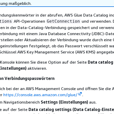
sung maßgeblich.
indungskennwörter in der abrufen, AWS Glue Data Catalog in
API-Operationen
und verwenden. 
tions
GetConnection
en in der Data-Catalog-Verbindung gespeichert und verwen
erbindung mit einem Java Database Connectivity (JDBC)-Dat
Erstellen oder Aktualisieren der Verbindung wurde durch eine 
einstellungen festgelegt, ob das Passwort verschlüsselt wa
er Schlüssel AWS Key Management Service (AWS KMS) angegeb
Konsole können Sie diese Option auf der Seite
Data catalog
instellungen)
aktivieren.
von Verbindungspasswörtern
sich bei der an AWS Management Console und öffnen Sie die 
er
https://console.aws.amazon.com/glue/
.
im Navigationsbereich
Settings (Einstellungen)
aus.
ie auf der Seite
Data catalog settings (Data Catalog-Einste