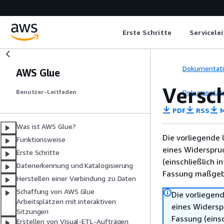
Erste Schritte
Servicele
Dokumentat
AWS Glue
Versc
Dokumentat
Benutzer-Leitfaden
PDF
RSS
M
Was ist AWS Glue?
Die vorliegende 
Funktionsweise
eines Widerspru
Erste Schritte
(einschließlich 
Datenerkennung und Katalogisierung
Fassung maßgebl
Herstellen einer Verbindung zu Daten
Schaffung von AWS Glue
Die vorliegend
Arbeitsplätzen mit interaktiven
eines Widersp
Sitzungen
Fassung (einsc
Erstellen von Visual-ETL-Aufträgen