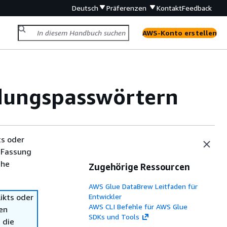
Deutsch
Präferenzen
Kontakt
Feedback
AWS-Konto erstellen
ndungspasswörtern
ts oder
 Fassung
che
Zugehörige Ressourcen
AWS Glue DataBrew Leitfaden für
ikts oder
Entwickler
AWS CLI Befehle für AWS Glue
en
SDKs und Tools
 die