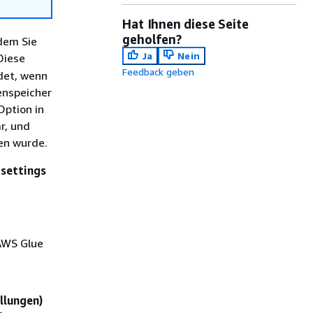
Hat Ihnen diese Seite
geholfen?
dem Sie
Ja
Nein
Diese
Feedback geben
det, wenn
enspeicher
Option in
r, und
en wurde.
 settings
AWS Glue
llungen)