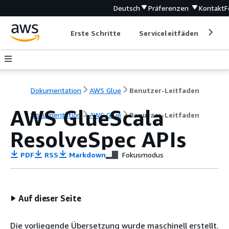
Deutsch
Präferenzen
Kontakt
F
Erste Schritte
Serviceleitfäden
Ent
Dokumentation
AWS Glue
Benutzer-Leitfaden
AWS GlueScala
Dokumentation
AWS Glue
Benutzer-Leitfaden
ResolveSpec APIs
PDF
RSS
Markdown
Fokusmodus
Auf dieser Seite
Die vorliegende Übersetzung wurde maschinell erstellt.