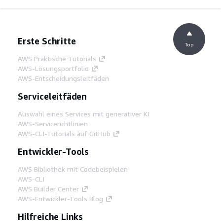
Erste Schritte
Top
AWS Praktische Tutorials
AWS-Lösungsportfolio
AWS-Entscheidungsleitfäden
Serviceleitfäden
Auswahl eines Services mit generativer KI
AWS-Servicerichtlinien
AWS-CLI-Tutorials auf GitHub
Entwickler-Tools
AWS Bibliothek mit Codebeispielen
AWS-CLI
AWS Builder Center
AWS-Entwickler-Tools Blog
Hilfreiche Links