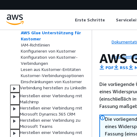
Intercom
Herstellen einer Verbindung mit
Jira Cloud
Erste Schritte
Servicele
Herstellen einer Verbindung mit
Kustomer
AWS Glue Unterstützung für
Kustomer
Dokumentat
IAM-Richtlinien
Konfigurieren von Kustomer
AWS G
Dokumentat
Konfiguration von Kustomer-
Verbindungen
PDF
RSS
M
Lesen aus Kustomer-Entitäten
Kustomer-Verbindungsoptionen
Einschränkungen von Kustomer
Die vorliegende 
Verbindung herstellen zu LinkedIn
eines Widerspru
Herstellen einer Verbindung mit
(einschließlich 
Mailchimp
Fassung maßgebl
Herstellen einer Verbindung mit
Microsoft Dynamics 365 CRM
Die vorliegend
Herstellen einer Verbindung zu
eines Widersp
Microsoft Teams
Herstellen einer Verbindung mit
Fassung (einsc