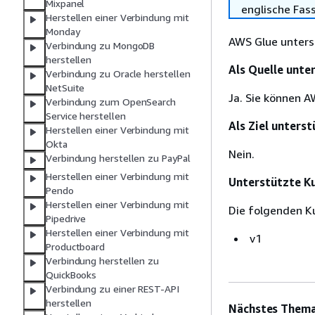
Mixpanel
englische Fas
Herstellen einer Verbindung mit
Monday
AWS Glue unters
Verbindung zu MongoDB
herstellen
Als Quelle unte
Verbindung zu Oracle herstellen
NetSuite
Ja. Sie können 
Verbindung zum OpenSearch
Service herstellen
Als Ziel unterst
Herstellen einer Verbindung mit
Okta
Nein.
Verbindung herstellen zu PayPal
Herstellen einer Verbindung mit
Unterstützte K
Pendo
Herstellen einer Verbindung mit
Die folgenden K
Pipedrive
Herstellen einer Verbindung mit
v1
Productboard
Verbindung herstellen zu
QuickBooks
Verbindung zu einer REST-API
herstellen
Nächstes Thema