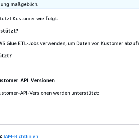
sung maßgeblich.
tützt Kustomer wie folgt:
rstützt?
AWS Glue ETL-Jobs verwenden, um Daten von Kustomer abzuf
ützt?
ustomer-API-Versionen
ustomer-API-Versionen werden unterstützt:
:
IAM-Richtlinien