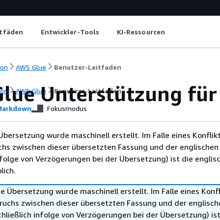
itfäden
Entwickler-Tools
KI-Ressourcen
ion
AWS Glue
Benutzer-Leitfaden
lue Unterstützung fü
ion
AWS Glue
Benutzer-Leitfaden
arkdown
Fokusmodus
Übersetzung wurde maschinell erstellt. Im Falle eines Konflik
chs zwischen dieser übersetzten Fassung und der englischen
infolge von Verzögerungen bei der Übersetzung) ist die englis
ich.
e Übersetzung wurde maschinell erstellt. Im Falle eines Konfl
ruchs zwischen dieser übersetzten Fassung und der englisch
hließlich infolge von Verzögerungen bei der Übersetzung) ist