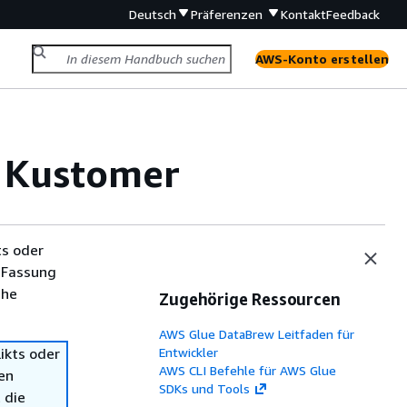
Deutsch
Präferenzen
Kontakt
Feedback
AWS-Konto erstellen
r Kustomer
ts oder
 Fassung
che
Zugehörige Ressourcen
AWS Glue DataBrew Leitfaden für
ikts oder
Entwickler
AWS CLI Befehle für AWS Glue
en
SDKs und Tools
 die