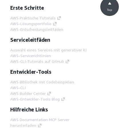
Erste Schritte
Top
AWS Praktische Tutorials
AWS-Lösungsportfolio
AWS-Entscheidungsleitfäden
Serviceleitfäden
Auswahl eines Services mit generativer KI
AWS-Servicerichtlinien
AWS-CLI-Tutorials auf GitHub
Entwickler-Tools
AWS Bibliothek mit Codebeispielen
AWS-CLI
AWS Builder Center
AWS-Entwickler-Tools Blog
Hilfreiche Links
AWS Documentation MCP Server
herunterladen