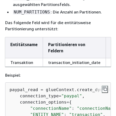
ausgewählten Partitionsfelds.
: Die Anzahl an Partitionen.
NUM_PARTITIONS
Das folgende Feld wird für die entitätsweise
Partitionierung unterstützt:
Entitätsname
Partitionieren von
Da
Feldern
Transaktion
transaction_initiation_date
Da
Beispiel:
paypal_read = glueContext.create_dynamic_
    connection_type=
"paypal"
,

    connection_options=
{
"connectionName"
: 
"connectionName
"ENTITY_NAME"
: 
"transaction"
,
