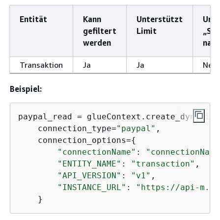
Entität
Kann
Unterstützt
Unte
gefiltert
Limit
„Sor
werden
nach
Transaktion
Ja
Ja
Nein
Beispiel:
paypal_read = glueContext.create_dynamic_
    connection_type=
"paypal"
,

    connection_options=
{
"connectionName"
: 
"connectionName
"ENTITY_NAME"
: 
"transaction"
,

"API_VERSION"
: 
"v1"
,

"INSTANCE_URL"
: 
"https://api-m.pa
    }