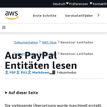
Deutsch
Präferenzen
Kontakt
F
Erste Schritte
Serviceleitfäden
Ent
Dokumentation
AWS Glue
Benutzer-Leitfaden
Aus PayPal
Dokumentation
AWS Glue
Benutzer-Leitfaden
Entitäten lesen
PDF
RSS
Markdown
Fokusmodus
Auf dieser Seite
Die vorliegende Übersetzung wurde maschinell erstellt.