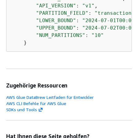
"API_VERSION"
: 
"v1"
,

"PARTITION_FIELD"
: 
"transaction_i
"LOWER_BOUND"
: 
"2024-07-01T00:00:
"UPPER_BOUND"
: 
"2024-07-02T00:00:
"NUM_PARTITIONS"
: 
"10"
    }
Zugehörige Ressourcen
AWS Glue DataBrew Leitfaden für Entwickler
AWS CLI Befehle für AWS Glue
SDKs und Tools
Hat Ihnen diese Seite geholfen?