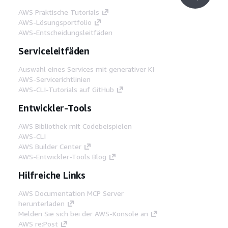
AWS Praktische Tutorials
AWS-Lösungsportfolio
AWS-Entscheidungsleitfäden
Serviceleitfäden
Auswahl eines Services mit generativer KI
AWS-Servicerichtlinien
AWS-CLI-Tutorials auf GitHub
Entwickler-Tools
AWS Bibliothek mit Codebeispielen
AWS-CLI
AWS Builder Center
AWS-Entwickler-Tools Blog
Hilfreiche Links
AWS Documentation MCP Server
herunterladen
Melden Sie sich bei der AWS-Konsole an
AWS re:Post