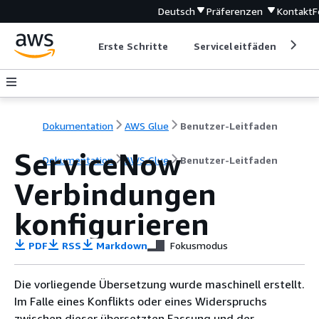
Deutsch
Präferenzen
Kontakt
F
Erste Schritte
Serviceleitfäden
Ent
Dokumentation
AWS Glue
Benutzer-Leitfaden
ServiceNow
Dokumentation
AWS Glue
Benutzer-Leitfaden
Verbindungen
konfigurieren
PDF
RSS
Markdown
Fokusmodus
Die vorliegende Übersetzung wurde maschinell erstellt.
Im Falle eines Konflikts oder eines Widerspruchs
zwischen dieser übersetzten Fassung und der