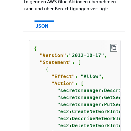
folgenden AWS Glue Aktionen übernehmen
kann und über Berechtigungen verfügt:
JSON
{
"Version"
:
"2012-10-17"
,

"Statement"
: [

{
"Effect"
: 
"Allow"
,

"Action"
: [

"secretsmanager:DescribeS
"secretsmanager:GetSecret
"secretsmanager:PutSecret
"ec2:CreateNetworkInterfa
"ec2:DescribeNetworkInter
"ec2:DeleteNetworkInterfa