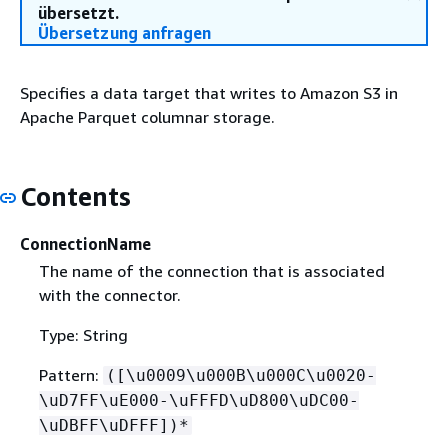
übersetzt.
Übersetzung anfragen
Specifies a data target that writes to Amazon S3 in
Apache Parquet columnar storage.
Contents
ConnectionName
The name of the connection that is associated
with the connector.
Type: String
Pattern:
([\u0009\u000B\u000C\u0020-
\uD7FF\uE000-\uFFFD\uD800\uDC00-
\uDBFF\uDFFF])*