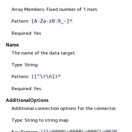
Array Members: Fixed number of 1 item.
Pattern:
[A-Za-z0-9_-]*
Required: Yes
Name
The name of the data target.
Type: String
Pattern:
([^\r\n])*
Required: Yes
AdditionalOptions
Additional connection options for the connector.
Type: String to string map
Key Pattern:
([\u0009\u000B\u000C\u0020-