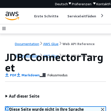
Deutsch
Präferenzen
Kontakt
F
Erste Schritte
Serviceleitfäden
Ent
Documentation
AWS Glue
Web API Reference
JDBCConnectorTarg
Documentation
AWS Glue
Web API Reference
et
PDF
Markdown
Fokusmodus
Auf dieser Seite
Diese Seite wurde nicht in Ihre Sprache