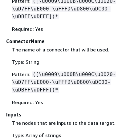
Pattern:
([\u0009\u000B\u000C\u0020-
\uD7FF\uE000-\uFFFD\uD800\uDC00-
\uDBFF\uDFFF])*
Required: Yes
ConnectorName
The name of a connector that will be used.
Type: String
Pattern:
([\u0009\u000B\u000C\u0020-
\uD7FF\uE000-\uFFFD\uD800\uDC00-
\uDBFF\uDFFF])*
Required: Yes
Inputs
The nodes that are inputs to the data target.
Type: Array of strings