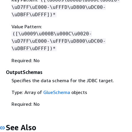
\uD7FF\uE000-\uFFFD\uD800\uDC00-
\uDBFF\uDFFF])*
Value Pattern:
([\u0009\u000B\u000C\u0020-
\uD7FF\uE000-\uFFFD\uD800\uDC00-
\uDBFF\uDFFF])*
Required: No
OutputSchemas
Specifies the data schema for the JDBC target.
Type: Array of
GlueSchema
objects
Required: No
See Also