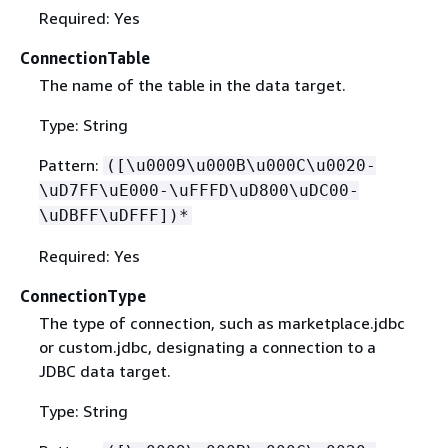
Required: Yes
ConnectionTable
The name of the table in the data target.
Type: String
Pattern:
([\u0009\u000B\u000C\u0020-
\uD7FF\uE000-\uFFFD\uD800\uDC00-
\uDBFF\uDFFF])*
Required: Yes
ConnectionType
The type of connection, such as marketplace.jdbc
or custom.jdbc, designating a connection to a
JDBC data target.
Type: String