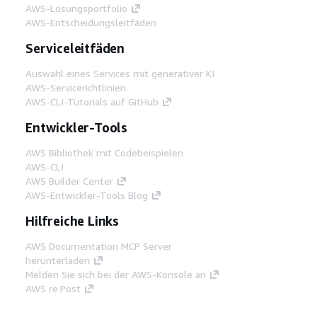
AWS-Lösungsportfolio
AWS-Entscheidungsleitfäden
Serviceleitfäden
Auswahl eines Services mit generativer KI
AWS-Servicerichtlinien
AWS-CLI-Tutorials auf GitHub
Entwickler-Tools
AWS Bibliothek mit Codebeispielen
AWS-CLI
AWS Builder Center
AWS-Entwickler-Tools Blog
Hilfreiche Links
AWS Documentation MCP Server
herunterladen
Melden Sie sich bei der AWS-Konsole an
AWS re:Post