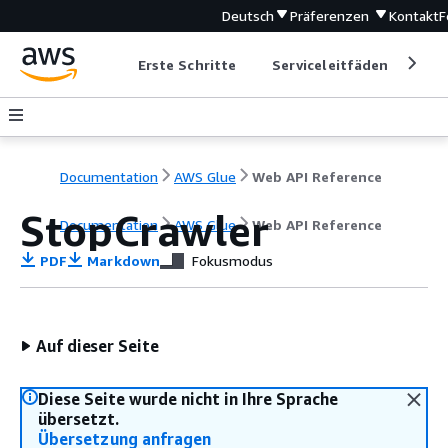
Deutsch
Präferenzen
Kontakt
F
Erste Schritte
Serviceleitfäden
Ent
Documentation
AWS Glue
Web API Reference
StopCrawler
Documentation
AWS Glue
Web API Reference
PDF
Markdown
Fokusmodus
Auf dieser Seite
Diese Seite wurde nicht in Ihre Sprache
übersetzt.
Übersetzung anfragen