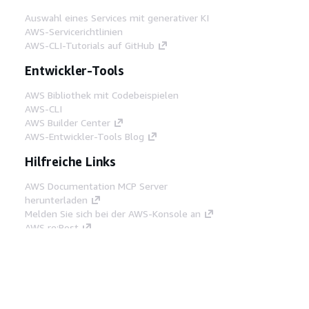
Auswahl eines Services mit generativer KI
AWS-Servicerichtlinien
AWS-CLI-Tutorials auf GitHub
Entwickler-Tools
AWS Bibliothek mit Codebeispielen
AWS-CLI
AWS Builder Center
AWS-Entwickler-Tools Blog
Hilfreiche Links
AWS Documentation MCP Server
herunterladen
Melden Sie sich bei der AWS-Konsole an
AWS re:Post
Datenschutz
Nutzungsbedingungen für die
Website
Cookie-Einstellungen
© 2026,
Amazon Web Services, Inc. oder
Tochtergesellschaften. Alle Rechte vorbehalten.