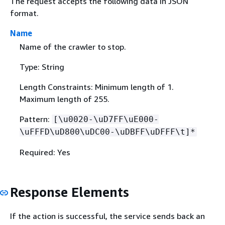
The request accepts the following data in JSON
format.
Name
Name of the crawler to stop.
Type: String
Length Constraints: Minimum length of 1.
Maximum length of 255.
Pattern:
[\u0020-\uD7FF\uE000-
\uFFFD\uD800\uDC00-\uDBFF\uDFFF\t]*
Required: Yes
Response Elements
If the action is successful, the service sends back an