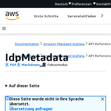
Deutsch
Präferenzen
Kontakt
F
Erste Schritte
Serviceleitfäden
Ent
Documentation
Amazon Managed Grafana
API Referenc
IdpMetadata
Documentation
Amazon Managed Grafana
API Referenc
PDF
Markdown
Fokusmodus
Auf dieser Seite
Diese Seite wurde nicht in Ihre Sprache
übersetzt.
Übersetzung anfragen