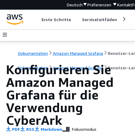
Deutsch
Präferenzen
Kontakt
F
Erste Schritte
Serviceleitfäden
Ent
Dokumentation
Amazon Managed Grafana
Konfigurieren Sie
Dokumentation
Amazon Managed Grafana
Benutzer-Le
Amazon Managed
Grafana für die
Verwendung
CyberArk
PDF
RSS
Markdown
Fokusmodus