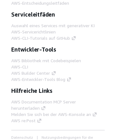
AWS-Entscheidungsleitfäden
Serviceleitfäden
Auswahl eines Services mit generativer KI
AWS-Servicerichtlinien
AWS-CLI-Tutorials auf GitHub
Entwickler-Tools
AWS Bibliothek mit Codebeispielen
AWS-CLI
AWS Builder Center
AWS-Entwickler-Tools Blog
Hilfreiche Links
AWS Documentation MCP Server
herunterladen
Melden Sie sich bei der AWS-Konsole an
AWS re:Post
Datenschutz
Nutzungsbedingungen für die