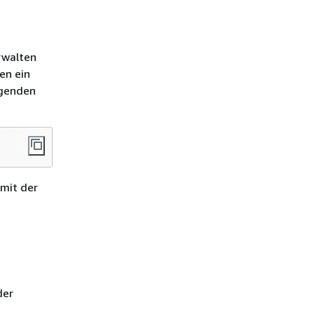
rwalten
en ein
lgenden
mit der
der