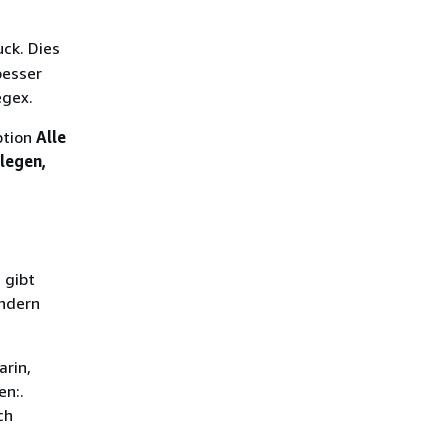
ck. Dies
besser
egex.
ption
Alle
legen,
 gibt
ändern
arin,
n:.
ch