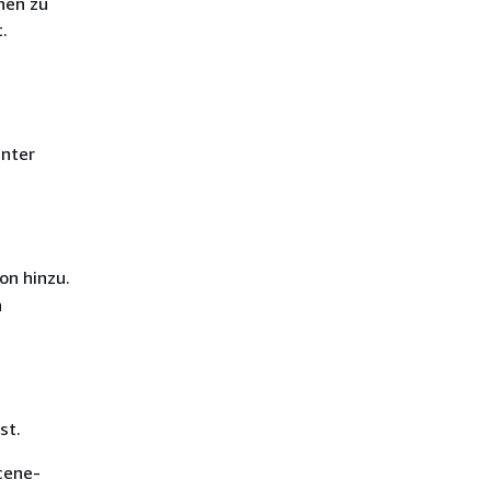
nen zu
.
unter
on hinzu.
n
st.
cene-