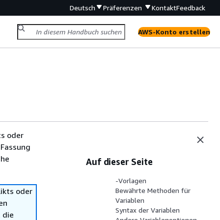
Deutsch
Präferenzen
Kontakt
Feedback
AWS-Konto erstellen
ts oder
 Fassung
che
Auf dieser Seite
-Vorlagen
ikts oder
Bewährte Methoden für
Variablen
en
Syntax der Variablen
 die
Andere Variablenoptionen