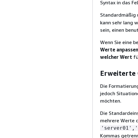
Syntax in das Fe
Standardmäßig 
kann sehr lang 
sein, einen benu
Wenn Sie eine be
Werte anpassen 
welcher Wert
fü
Erweiterte
Die Formatierung
jedoch Situatio
möchten.
Die Standardeins
mehrere Werte d
'server01','
Kommas getrenn