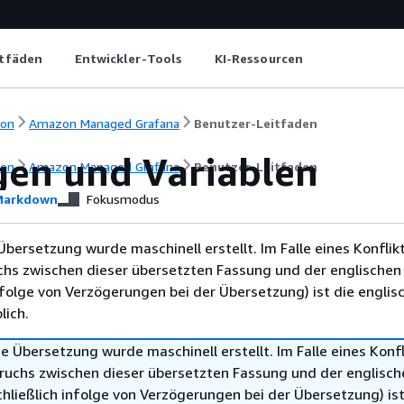
itfäden
Entwickler-Tools
KI-Ressourcen
ion
Amazon Managed Grafana
Benutzer-Leitfaden
gen und Variablen
ion
Amazon Managed Grafana
Benutzer-Leitfaden
arkdown
Fokusmodus
Übersetzung wurde maschinell erstellt. Im Falle eines Konflik
chs zwischen dieser übersetzten Fassung und der englischen
infolge von Verzögerungen bei der Übersetzung) ist die englis
ich.
e Übersetzung wurde maschinell erstellt. Im Falle eines Konfl
ruchs zwischen dieser übersetzten Fassung und der englisch
hließlich infolge von Verzögerungen bei der Übersetzung) ist