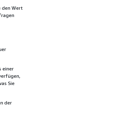
e den Wert
bfragen
uer
 einer
verfügen,
was Sie
n der