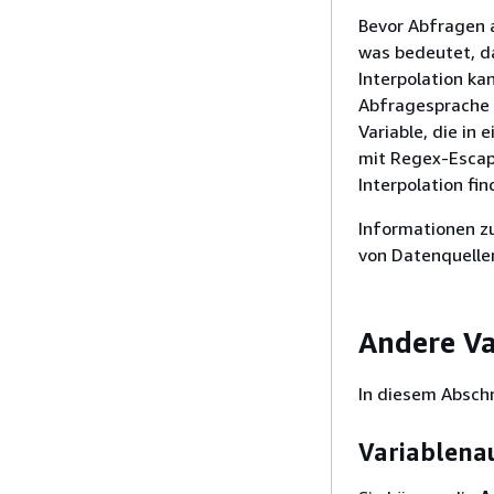
Bevor Abfragen 
was bedeutet, da
Interpolation ka
Abfragesprache 
Variable, die i
mit Regex-Escap
Interpolation fi
Informationen z
von Datenquellen
Andere Va
In diesem Abschn
Variablena