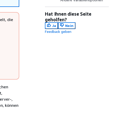
Hat Ihnen diese Seite
geholfen?
lt, die
Ja
Nein
Feedback geben
schen
t,
erver-,
en, können