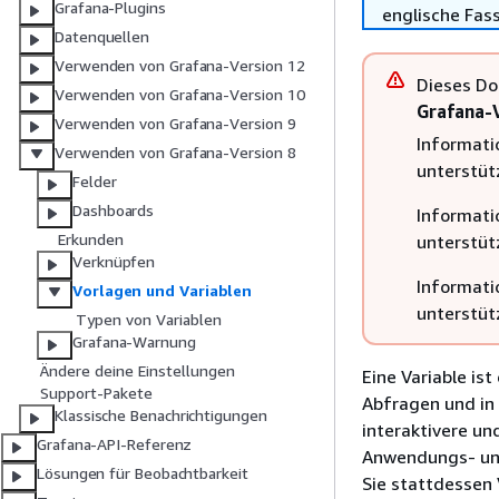
Grafana-Plugins
englische Fas
Datenquellen
Verwenden von Grafana-Version 12
Dieses Do
Verwenden von Grafana-Version 10
Grafana-V
Verwenden von Grafana-Version 9
Informati
Verwenden von Grafana-Version 8
unterstütz
Felder
Dashboards
Informati
Erkunden
unterstütz
Verknüpfen
Informati
Vorlagen und Variablen
unterstütz
Typen von Variablen
Grafana-Warnung
Ändere deine Einstellungen
Eine Variable ist
Support-Pakete
Abfragen und in 
Klassische Benachrichtigungen
interaktivere un
Grafana-API-Referenz
Anwendungs- und
Lösungen für Beobachtbarkeit
Sie stattdessen