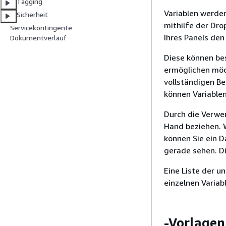
Tagging
Variablen werde
Sicherheit
mithilfe der Dr
Servicekontingente
Ihres Panels den
Dokumentverlauf
Diese können bes
ermöglichen möch
vollständigen B
können Variable
Durch die Verwe
Hand beziehen. 
können Sie ein D
gerade sehen. D
Eine Liste der 
einzelnen Variab
-Vorlagen