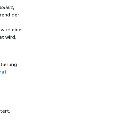
poliert
,
hrend der
wird eine
t wird,
tierung
mat
tert.