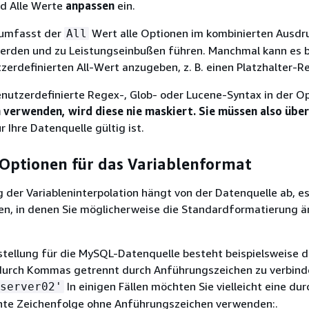
ld Alle Werte
anpassen
ein.
umfasst der
Wert alle Optionen im kombinierten Ausdru
All
werden und zu Leistungseinbußen führen. Manchmal kann es 
tzerdefinierten All-Wert anzugeben, z. B. einen Platzhalter-R
nutzerdefinierte Regex-, Glob- oder Lucene-Syntax in der O
verwenden, wird diese nie maskiert. Sie müssen also über
r Ihre Datenquelle gültig ist.
 Optionen für das Variablenformat
 der Variableninterpolation hängt von der Datenquelle ab, es
nen, in denen Sie möglicherweise die Standardformatierung 
tellung für die MySQL-Datenquelle besteht beispielsweise d
urch Kommas getrennt durch Anführungszeichen zu verbinde
In einigen Fällen möchten Sie vielleicht eine dur
server02'
te Zeichenfolge ohne Anführungszeichen verwenden:.