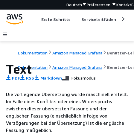
Deutsch
Präferenzen
Kontakt
F
Erste Schritte
Serviceleitfäden
Ent
Dokumentation
Amazon Managed Grafana
Text
Dokumentation
Amazon Managed Grafana
Benutzer-Le
PDF
RSS
Markdown
Fokusmodus
Die vorliegende Übersetzung wurde maschinell erstellt.
Im Falle eines Konflikts oder eines Widerspruchs
zwischen dieser übersetzten Fassung und der
englischen Fassung (einschließlich infolge von
Verzögerungen bei der Übersetzung) ist die englische
Fassung maßgeblich.