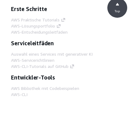
Erste Schritte
Top
AWS Praktische Tutorials
AWS-Lösungsportfolio
AWS-Entscheidungsleitfäden
Serviceleitfäden
Auswahl eines Services mit generativer KI
AWS-Servicerichtlinien
AWS-CLI-Tutorials auf GitHub
Entwickler-Tools
AWS Bibliothek mit Codebeispielen
AWS-CLI
AWS Builder Center
AWS-Entwickler-Tools Blog
Hilfreiche Links
AWS Documentation MCP Server
herunterladen