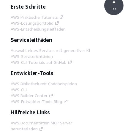
Erste Schritte
Top
AWS Praktische Tutorials
AWS-Lösungsportfolio
AWS-Entscheidungsleitfäden
Serviceleitfäden
Auswahl eines Services mit generativer KI
AWS-Servicerichtlinien
AWS-CLI-Tutorials auf GitHub
Entwickler-Tools
AWS Bibliothek mit Codebeispielen
AWS-CLI
AWS Builder Center
AWS-Entwickler-Tools Blog
Hilfreiche Links
AWS Documentation MCP Server
herunterladen