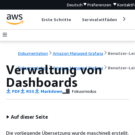
Deutsch
Präferenzen
Kontakt
F
Erste Schritte
Serviceleitfäden
Ent
Dokumentation
Amazon Managed Grafana
Verwaltung von
Dokumentation
Amazon Managed Grafana
Benutzer-Le
Dashboards
PDF
RSS
Markdown
Fokusmodus
Auf dieser Seite
Die vorliegende Übersetzung wurde maschinell erstellt.