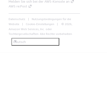
Melden Sie sich bei der AWS-Konsole an
AWS re:Post
Datenschutz
Nutzungsbedingungen für die
Website
Cookie-Einstellungen
© 2026,
Amazon Web Services, Inc. oder
Tochtergesellschaften. Alle Rechte vorbehalten.
Deutsch