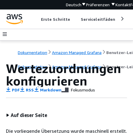
Deutsch
Präferenzen
Kontakt
F
Erste Schritte
Serviceleitfäden
Ent
Dokumentation
Amazon Managed Grafana
Wertezuordnungen
Dokumentation
Amazon Managed Grafana
Benutzer-Le
konfigurieren
PDF
RSS
Markdown
Fokusmodus
Auf dieser Seite
Die vorliegende Übersetzung wurde maschinell erstellt.