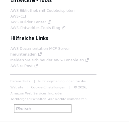
AWS Bibliothek mit Codebeispielen
AWS-CLI
AWS Builder Center
AWS-Entwickler-Tools Blog
Hilfreiche Links
AWS Documentation MCP Server
herunterladen
Melden Sie sich bei der AWS-Konsole an
AWS re:Post
Datenschutz
Nutzungsbedingungen für die
Website
Cookie-Einstellungen
© 2026,
Amazon Web Services, Inc. oder
Tochtergesellschaften. Alle Rechte vorbehalten.
Deutsch