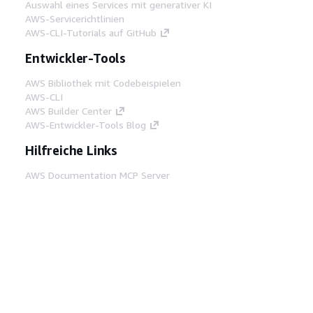
Auswahl eines Services mit generativer KI
AWS-Servicerichtlinien
AWS-CLI-Tutorials auf GitHub
Entwickler-Tools
AWS Bibliothek mit Codebeispielen
AWS-CLI
AWS Builder Center
AWS-Entwickler-Tools Blog
Hilfreiche Links
AWS Documentation MCP Server
herunterladen
Melden Sie sich bei der AWS-Konsole an
AWS re:Post
Datenschutz
Nutzungsbedingungen für die
Website
Cookie-Einstellungen
© 2026,
Amazon Web Services, Inc. oder
Tochtergesellschaften. Alle Rechte vorbehalten.