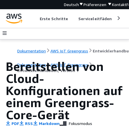
Deutsch
Präferenzen
Kontakt
F
Erste Schritte
Serviceleitfäden
Ent
Dokumentation
AWS IoT Greengrass
Bereitstellen von
Dokumentation
AWS IoT Greengrass
Entwicklerhandbuch, Version 1
Cloud-
Konfigurationen auf
einem Greengrass-
Core-Gerät
PDF
RSS
Markdown
Fokusmodus