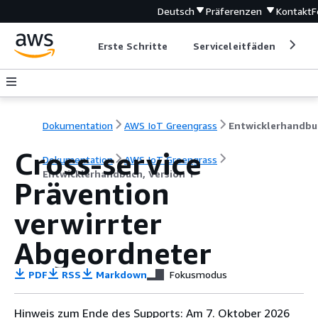
Deutsch
Präferenzen
Kontakt
F
Erste Schritte
Serviceleitfäden
Ent
Dokumentation
AWS IoT Greengrass
Cross-service
Dokumentation
AWS IoT Greengrass
Entwicklerhandbuch, Version 1
Prävention
verwirrter
Abgeordneter
PDF
RSS
Markdown
Fokusmodus
Hinweis zum Ende des Supports: Am 7. Oktober 2026