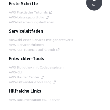
Erste Schritte
Top
AWS Praktische Tutorials
AWS-Lösungsportfolio
AWS-Entscheidungsleitfäden
Serviceleitfäden
Auswahl eines Services mit generativer KI
AWS-Servicerichtlinien
AWS-CLI-Tutorials auf GitHub
Entwickler-Tools
AWS Bibliothek mit Codebeispielen
AWS-CLI
AWS Builder Center
AWS-Entwickler-Tools Blog
Hilfreiche Links
AWS Documentation MCP Server
herunterladen
Melden Sie sich bei der AWS-Konsole an