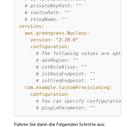
# privateKeyPath: ""
# rootCaPath: ""
# thingName: ""
services:
aws.greengrass.Nucleus:
version:
"
2.18.0
"
configuration:
# The following values are optio
# awsRegion: ""
# iotRoleAlias: ""
# iotDataEndpoint: ""
# iotCredEndpoint: ""
com.example.CustomProvisioning:
configuration:
# You can specify configuration 
# pluginParameter: ""
Führen Sie dann die folgenden Schritte aus: