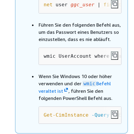
net
 user 
ggc_user
 | 
findstr
 /C
Führen Sie den folgenden Befehl aus,
um das Passwort eines Benutzers so
einzustellen, dass es nie abläuft.
wmic UserAccount where "Name='
Wenn Sie Windows 10 oder höher
verwenden und der
Befehl
wmic
veraltet ist
, führen Sie den
folgenden PowerShell Befehl aus.
Get-CimInstance
-Query
"SELECT