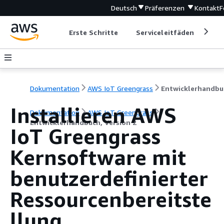
Deutsch
Präferenzen
Kontakt
F
Erste Schritte
Serviceleitfäden
Ent
Dokumentation
AWS IoT Greengrass
Installieren AWS
Dokumentation
AWS IoT Greengrass
Entwicklerhandbuch, Version 2
IoT Greengrass
Kernsoftware mit
benutzerdefinierter
Ressourcenbereitste
llung