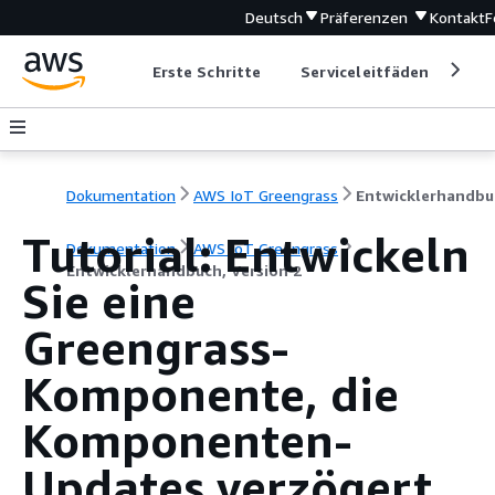
Deutsch
Präferenzen
Kontakt
F
Erste Schritte
Serviceleitfäden
Ent
Dokumentation
AWS IoT Greengrass
Tutorial: Entwickeln
Dokumentation
AWS IoT Greengrass
Entwicklerhandbuch, Version 2
Sie eine
Greengrass-
Komponente, die
Komponenten-
Updates verzögert