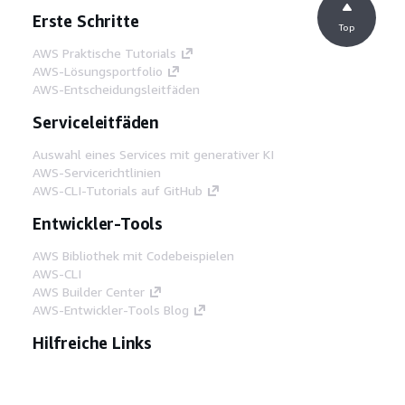
Erste Schritte
Top
AWS Praktische Tutorials
AWS-Lösungsportfolio
AWS-Entscheidungsleitfäden
Serviceleitfäden
Auswahl eines Services mit generativer KI
AWS-Servicerichtlinien
AWS-CLI-Tutorials auf GitHub
Entwickler-Tools
AWS Bibliothek mit Codebeispielen
AWS-CLI
AWS Builder Center
AWS-Entwickler-Tools Blog
Hilfreiche Links
AWS Documentation MCP Server
herunterladen